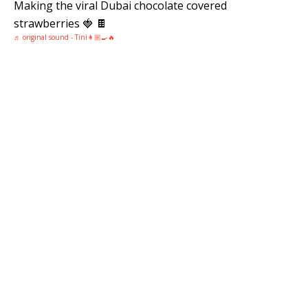
Making the viral Dubai chocolate covered
strawberries 🍓 🍫
♬ original sound - Tini👩🏼‍🍳🔥