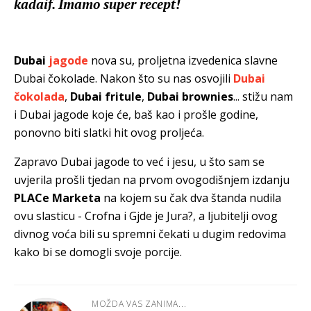
kadaif. Imamo super recept!
Dubai
jagode
nova su, proljetna izvedenica slavne
Dubai čokolade. Nakon što su nas osvojili
Dubai
čokolada
,
Dubai fritule
,
Dubai brownies
... stižu nam
i Dubai jagode koje će, baš kao i prošle godine,
ponovno biti slatki hit ovog proljeća.
Zapravo Dubai jagode to već i jesu, u što sam se
uvjerila prošli tjedan na prvom ovogodišnjem izdanju
PLACe Marketa
na kojem su čak dva štanda nudila
ovu slasticu - Crofna i Gjde je Jura?, a ljubitelji ovog
divnog voća bili su spremni čekati u dugim redovima
kako bi se domogli svoje porcije.
MOŽDA VAS ZANIMA...