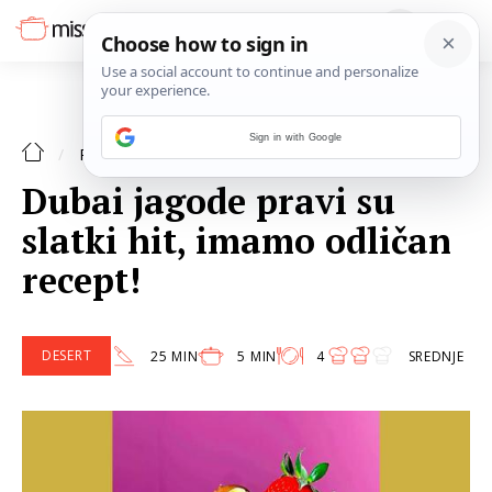
Sign in with Google
DESERT
RECEPTI
Dubai jagode pravi su
slatki hit, imamo odličan
recept!
DESERT
25 MIN
5 MIN
4
SREDNJE