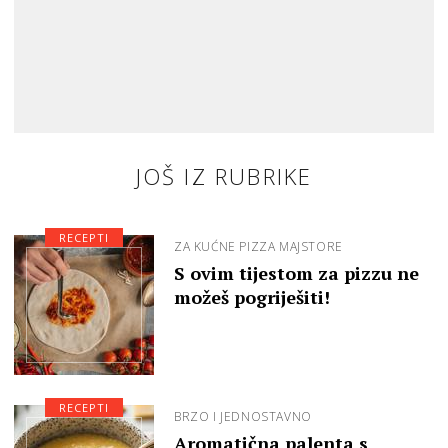
JOŠ IZ RUBRIKE
RECEPTI
ZA KUĆNE PIZZA MAJSTORE
S ovim tijestom za pizzu ne
možeš pogriješiti!
RECEPTI
BRZO I JEDNOSTAVNO
Aromatična palenta s