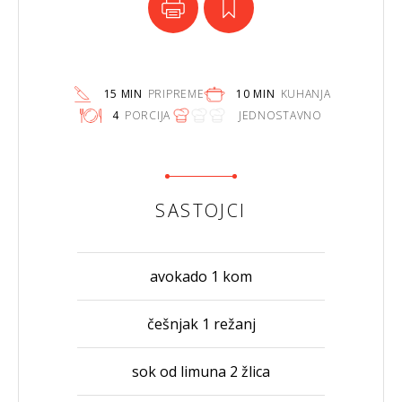
15 MIN
PRIPREME
10 MIN
KUHANJA
4
PORCIJA
JEDNOSTAVNO
SASTOJCI
avokado 1 kom
češnjak 1 režanj
sok od limuna 2 žlica