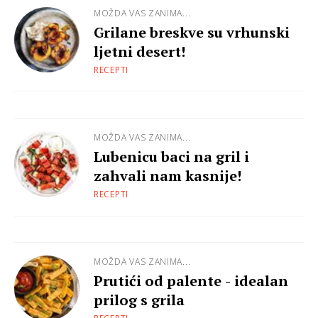
MOŽDA VAS ZANIMA...
Grilane breskve su vrhunski
ljetni desert!
RECEPTI
MOŽDA VAS ZANIMA...
Lubenicu baci na gril i
zahvali nam kasnije!
RECEPTI
MOŽDA VAS ZANIMA...
Prutići od palente - idealan
prilog s grila