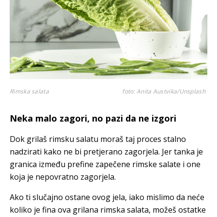
Rimska salata
foto: Anita Austvika/Unsplash
Neka malo zagori, no pazi da ne izgori
Dok grilaš rimsku salatu moraš taj proces stalno
nadzirati kako ne bi pretjerano zagorjela. Jer tanka je
granica između prefine zapečene rimske salate i one
koja je nepovratno zagorjela.
Ako ti slučajno ostane ovog jela, iako mislimo da neće
koliko je fina ova grilana rimska salata, možeš ostatke