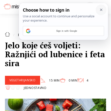
Sign in with Google
SALATA
RECEPTI
Jelo koje ćeš voljeti:
Ražnjići od lubenice i feta
sira
VEGETARIJANSKO
15 MIN
0 MIN
4
JEDNOSTAVNO