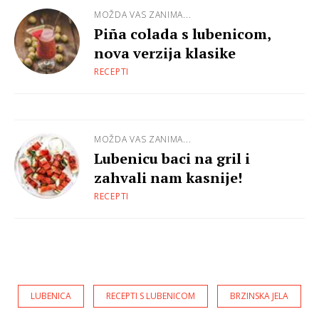
MOŽDA VAS ZANIMA...
Piña colada s lubenicom,
nova verzija klasike
RECEPTI
MOŽDA VAS ZANIMA...
Lubenicu baci na gril i
zahvali nam kasnije!
RECEPTI
LUBENICA
RECEPTI S LUBENICOM
BRZINSKA JELA