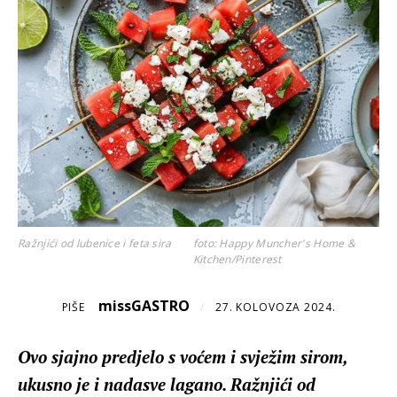
Ražnjići od lubenice i feta sira
foto: Happy Muncher's Home &
Kitchen/Pinterest
missGASTRO
PIŠE
/
27. KOLOVOZA 2024.
Ovo sjajno predjelo s voćem i svježim sirom,
ukusno je i nadasve lagano. Ražnjići od