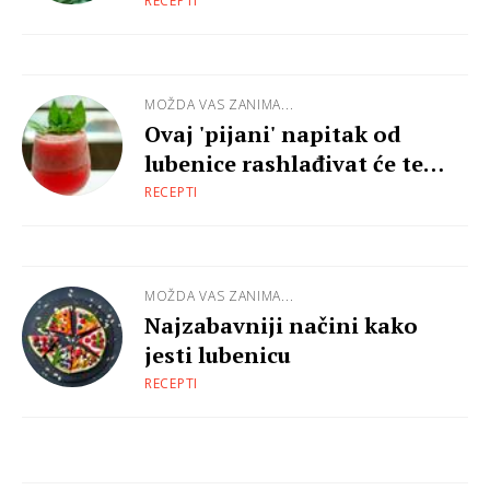
RECEPTI
MOŽDA VAS ZANIMA...
Ovaj 'pijani' napitak od
lubenice rashlađivat će te
cijelo ljeto
RECEPTI
MOŽDA VAS ZANIMA...
Najzabavniji načini kako
jesti lubenicu
RECEPTI