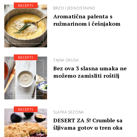
RECEPTI
BRZO I JEDNOSTAVNO
Aromatična palenta s
ružmarinom i češnjakom
RECEPTI
TAJNA OKUSA
Bez ova 3 slasna umaka ne
možemo zamisliti roštilj
RECEPTI
SLATKA SEZONA
DESERT ZA 5! Crumble sa
šljivama gotov u tren oka