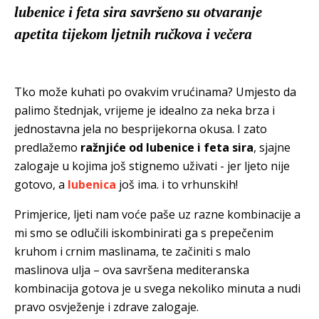
lubenice i feta sira savršeno su otvaranje
apetita tijekom ljetnih ručkova i večera
Tko može kuhati po ovakvim vrućinama? Umjesto da
palimo štednjak, vrijeme je idealno za neka brza i
jednostavna jela no besprijekorna okusa. I zato
predlažemo
ražnjiće od lubenice i feta sira
, sjajne
zalogaje u kojima još stignemo uživati - jer ljeto nije
gotovo, a
lubenica
još ima. i to vrhunskih!
Primjerice, ljeti nam voće paše uz razne kombinacije a
mi smo se odlučili iskombinirati ga s prepečenim
kruhom i crnim maslinama, te začiniti s malo
maslinova ulja – ova savršena mediteranska
kombinacija gotova je u svega nekoliko minuta a nudi
pravo osvježenje i zdrave zalogaje.