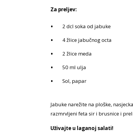
Za preljev:
2 dcl soka od jabuke
4 žlice jabučnog octa
2 žlice meda
50 ml ulja
Sol, papar
Jabuke narežite na ploške, nasjeck
razmrvljeni feta sir i brusnice i pre
Uživajte u laganoj salati!