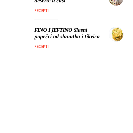
deserte u čaši
RECEPTI
FINO I JEFTINO Slasni
popečci od slanutka i tikvica
RECEPTI