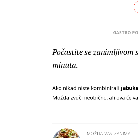
GASTRO P
Počastite se zanimljivom 
minuta.
Ako nikad niste kombinirali
jabuke,
Možda zvuči neobično, ali ova će va
MOŽDA VAS ZANIMA...