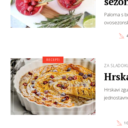
sezon
Paloma s br
ovosezonsk
4
RECEPTI
ZA SLADOK
Hrska
Hrskavi zgu
jednostavn
10