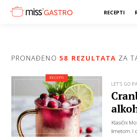
RECEPTI
PRONAĐENO
58 REZULTATA
ZA T
RECEPTI
LET'S GO P
Cranb
alkoh
Klasični Mo
limetom. I 