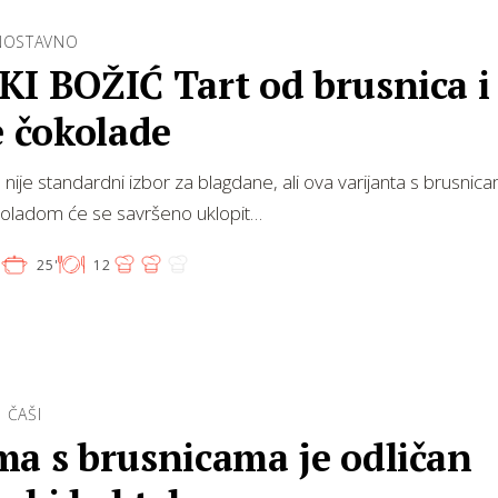
DNOSTAVNO
KI BOŽIĆ Tart od brusnica i
e čokolade
nije standardni izbor za blagdane, ali ova varijanta s brusnica
koladom će se savršeno uklopit…
'
25'
12
 ČAŠI
ma s brusnicama je odličan