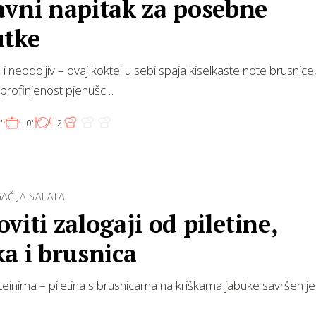
avni napitak za posebne
utke
 i neodoljiv – ovaj koktel u sebi spaja kiselkaste note brusnice
 profinjenost pjenušc…
'
0'
2
ČIJA SALATA
viti zalogaji od piletine,
a i brusnica
einima – piletina s brusnicama na kriškama jabuke savršen je 