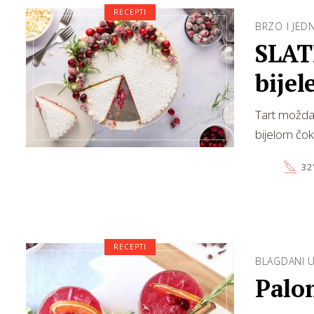
RECEPTI
BRZO I JE
SLAT
bijel
Tart možda 
bijelom čo
32
RECEPTI
BLAGDANI U
Palo