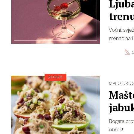
Ljub
tren
Voćni, svjež
grenadina i
5
RECEPTI
MALO DRUGA
Mašto
jabuk
Bogata prot
obrok!