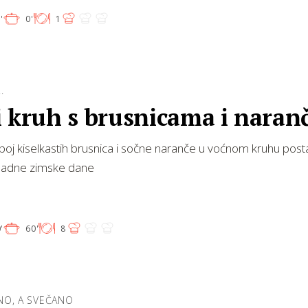
'
0'
1
.
i kruh s brusnicama i nara
poj kiselkastih brusnica i sočne naranče u voćnom kruhu posta
hladne zimske dane
'
60'
8
NO, A SVEČANO