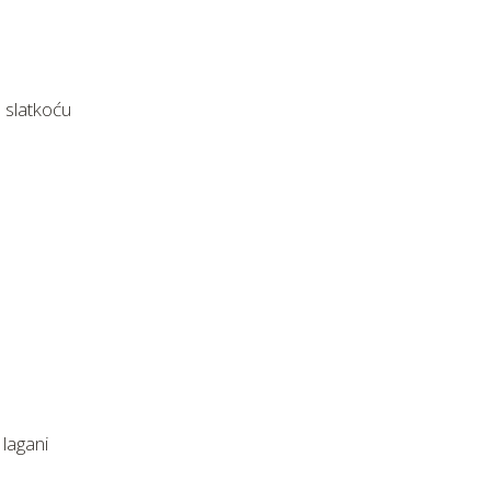
, slatkoću
lagani