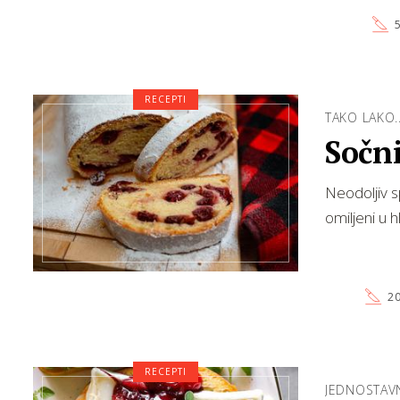
5
RECEPTI
TAKO LAKO..
Sočn
Neodoljiv s
omiljeni u 
20
RECEPTI
JEDNOSTAV