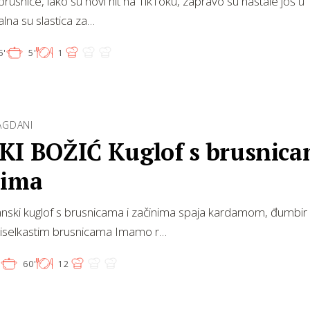
rusnice, iako su novi hit na TikToku, zapravo su nastale još u 
ealna su slastica za…
5'
5'
1
LAGDANI
KI BOŽIĆ Kuglof s brusnica
nima
nski kuglof s brusnicama i začinima spaja kardamom, đumbir i
kiselkastim brusnicama Imamo r…
'
60'
12