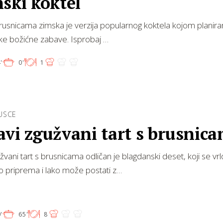
ski koktel
usnicama zimska je verzija popularnog koktela kojom planiram
e božićne zabave. Isprobaj …
'
0'
1
USCE
vi zgužvani tart s brusnic
žvani tart s brusnicama odličan je blagdanski deset, koji se vrl
o priprema i lako može postati z…
'
65'
8