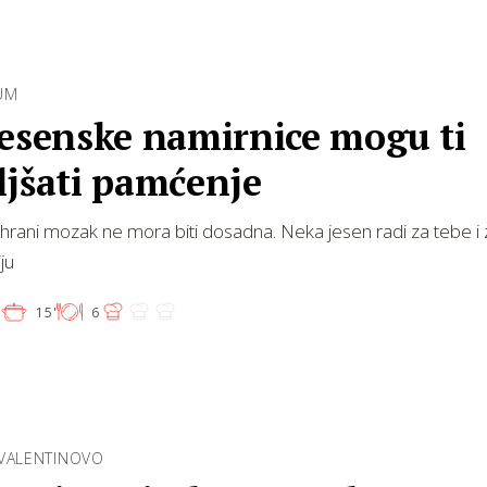
 UM
jesenske namirnice mogu ti
ljšati pamćenje
hrani mozak ne mora biti dosadna. Neka jesen radi za tebe i 
ju
'
15'
6
 VALENTINOVO