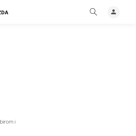
ZDA
birom i