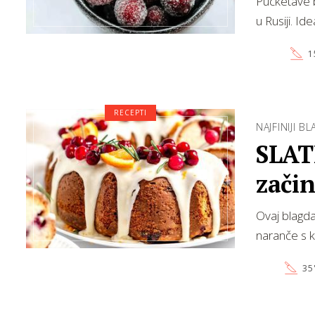
Pucketave b
u Rusiji. Id
1
RECEPTI
NAJFINIJI B
SLAT
zači
Ovaj blagda
naranče s 
35