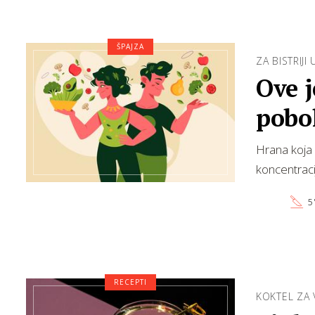
ŠPAJZA
ZA BISTRIJI
Ove 
pobo
Hrana koja 
koncentraci
5
RECEPTI
KOKTEL ZA