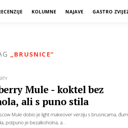
RECENZIJE
KOLUMNE
NAJAVE
GASTRO ZVIJE
AG
„
BRUSNICE
”
ARTY
erry Mule - koktel bez
ola, ali s puno stila
scow Mule dobio je light makeover verziju s brusnicama, đum
da, potpuno je bezalkoholna, a…