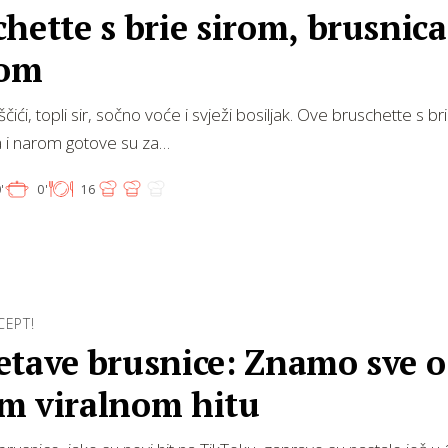
hette s brie sirom, brusnic
rom
čići, topli sir, sočno voće i svježi bosiljak. Ove bruschette s br
 i narom gotove su za…
'
0'
16
CEPT!
etave brusnice: Znamo sve o
m viralnom hitu