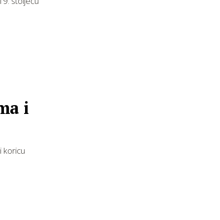
19. stoljeću
ma i
 koricu