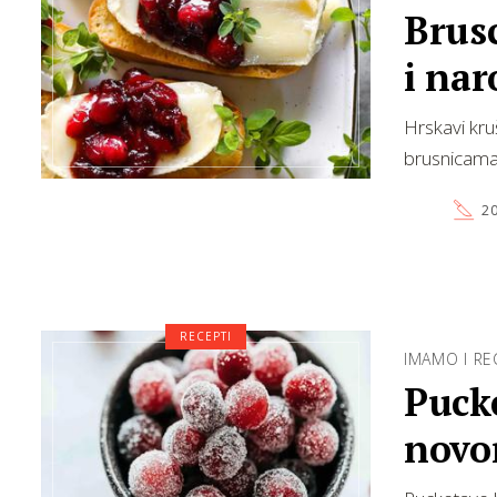
Brusc
i na
Hrskavi kruš
brusnicama
20
RECEPTI
IMAMO I RE
Puck
novo