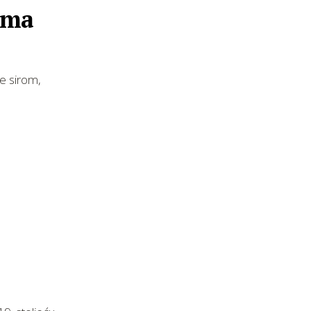
ama
ie sirom,