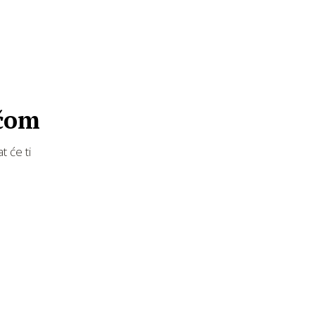
nčom
t će ti