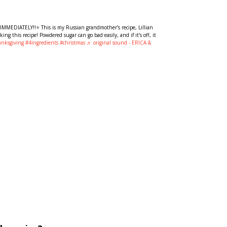
IATELY!!⭐️ This is my Russian grandmother’s recipe, Lillian
g this recipe! Powdered sugar can go bad easily, and if it’s off, it
anksgiving
#4ingredients
#christmas
♬ original sound - ERICA &