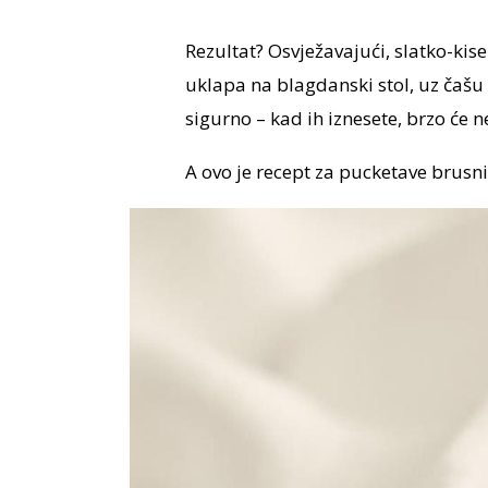
Rezultat? Osvježavajući, slatko-kis
uklapa na blagdanski stol, uz čašu 
sigurno – kad ih iznesete, brzo će ne
A ovo je recept za pucketave brusni