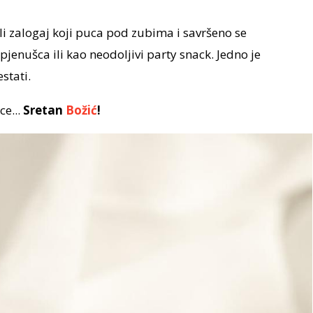
eli zalogaj koji puca pod zubima i savršeno se
pjenušca ili kao neodoljivi party snack. Jedno je
stati.
ce...
Sretan
Božić
!