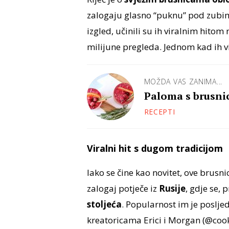
zalogaju glasno “puknu” pod zubima.
izgled, učinili su ih viralnim hito
milijune pregleda. Jednom kad ih vid
MOŽDA VAS ZANIMA...
Paloma s brusni
RECEPTI
Viralni hit s dugom tradicijom
Iako se čine kao novitet, ove brusni
zalogaj potječe iz
Rusije
, gdje se,
stoljeća
. Popularnost im je poslje
kreatoricama Erici i Morgan (@cooki