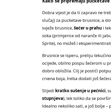
Kako se pripremaju pucketave 
Dobra vijest je da ti zapravo ne tr
slučaj) za pucketave brusnice, a d
svježe brusnice,
šećer u prahu
i te
soka (primjerice od naranče ili jab
Sprite), no možeš i eksperimentirati
Brusnice se isperu, preliju tekućin
ocijede, obilno pospu šećerom u pr
dobro obložila. Cilj je postići potp
crvena boja, treba dodati još šećera
Slijedi
kratko sušenje u pećnici
, 
stupnjeva
), tek toliko da se povr
Idealno nekoliko sati, a još bolje – 