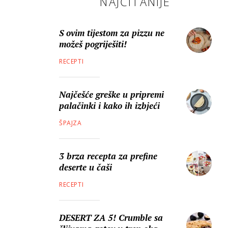
NAJČITANIJE
S ovim tijestom za pizzu ne
možeš pogriješiti!
RECEPTI
Najčešće greške u pripremi
palačinki i kako ih izbjeći
ŠPAJZA
3 brza recepta za prefine
deserte u čaši
RECEPTI
DESERT ZA 5! Crumble sa