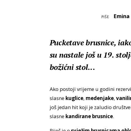
Emina
PIŠE
Pucketave brusnice, iak
su nastale još u 19. stol
božićni stol...
Ako postoji vrijeme u godini rezerv
slasne
kuglice
,
medenjake
,
vanili
još jedan hit koji je zaludio društ
slasne
kandirane brusnice
.
Riječ je o
svježim brusnicama obl