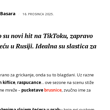
 Basara
/
16. PROSINCA 2025.
o su novi hit na TikToku, zapravo
jeću u Rusiji. Idealna su slastica za
irano za grickanje, onda su to blagdani. Uz razne
n kiflice
,
raspucance
... ove sezone na scenu stiže
vene mreže –
pucketave
brusnice
, zvučno ime za
oženima slojem šećera u prah
u koje pri svakom