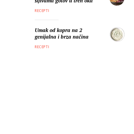
šljivama gotov u tren oka
RECEPTI
Umak od kopra na 2
genijalna i brza načina
RECEPTI