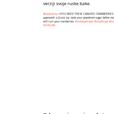
verziji svoje ruske bake.
@cookiterica
⭐️YOU NEED THESE CANDIED CRANBERRIES IMMED
approved! ⚠️Quick tip: taste your powdered sugar before makin
will ruin your cranberries.
#holidayrecipes
#EasyRecipe
#th
MORGAN