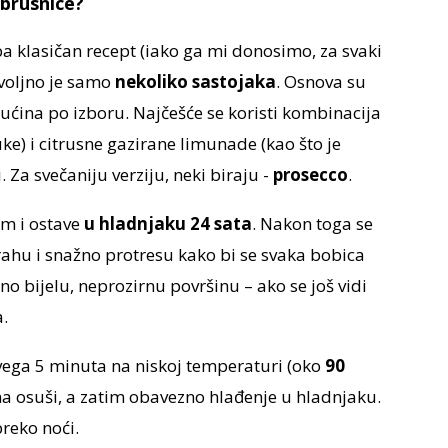
brusnice?
eba klasičan recept (iako ga mi donosimo, za svaki
ovoljno je samo
nekoliko sastojaka
. Osnova su
kućina po izboru. Najčešće se koristi kombinacija
uke) i citrusne gazirane limunade (kao što je
. Za svečaniju verziju, neki biraju -
prosecco
.
om i ostave
u hladnjaku 24 sata
. Nakon toga se
ahu i snažno protresu kako bi se svaka bobica
uno bijelu, neprozirnu površinu – ako se još vidi
.
svega 5 minuta na niskoj temperaturi (oko
90
šina osuši, a zatim obavezno hlađenje u hladnjaku.
preko noći.