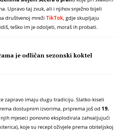
 Upravo taj zvuk, ali i njihov snježno bijeli
m na društvenoj mreži
TikTok
, gdje skupljaju
iš, teško im je odoljeti, moraš ih probati.
cama je odličan sezonski koktel
ce zapravo imaju dugu tradiciju. Slatko-kiseli
 prema dostupnim izvorima, priprema još od
19.
dnjih mjeseci ponovno eksplodirala zahvaljujući
terica), koje su recept oživjele prema obiteljskoj