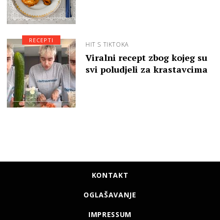
RECEPTI
HIT S TIKTOKA
Viralni recept zbog kojeg su
svi poludjeli za krastavcima
KONTAKT
OGLAŠAVANJE
IMPRESSUM