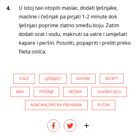
U istoj tavi otopiti maslac, dodati lješnjake,
masline i češnjak pa pirjati 1-2 minute dok
lješnjaci poprime zlatno smeđu boju. Zatim
dodati ocat i vodu, maknuti sa vatre i umiješati
kapare i peršin. Posoliti, popapriti i preliti preko
fileta oslića.
OSLIĆ
LJEŠNJACI
KAPARE
RECEPT
RIBA
PRŽENJE
VEČERA
GLAVNO JELO
NISKOKALORICNA PREHRANA
RUČAK