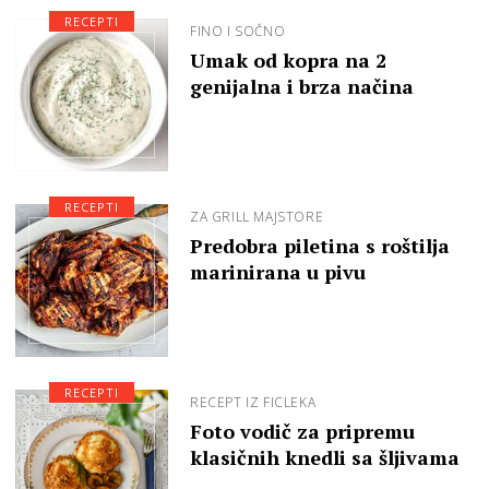
RECEPTI
FINO I SOČNO
Umak od kopra na 2
genijalna i brza načina
RECEPTI
ZA GRILL MAJSTORE
Predobra piletina s roštilja
marinirana u pivu
RECEPTI
RECEPT IZ FICLEKA
Foto vodič za pripremu
klasičnih knedli sa šljivama