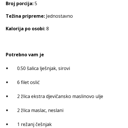
Broj porcija:
5
Težina pripreme:
Jednostavno
Kalorija po osobi:
8
Potrebno vam je
0.50 šalica lješnjak, sirovi
6 filet oslić
2 žlica ekstra djevičansko maslinovo ulje
2 žlica maslac, neslani
1 režanj češnjak