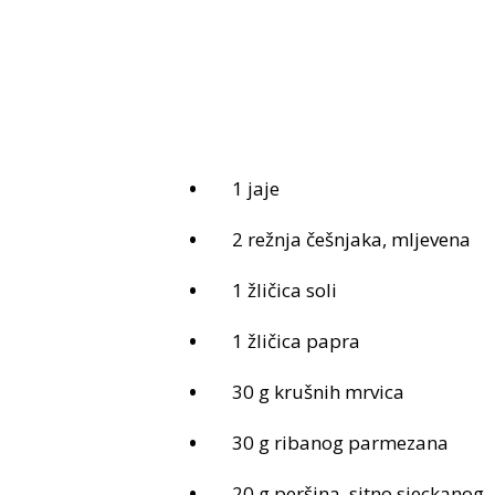
1 jaje
2 režnja češnjaka, mljevena
1 žličica soli
1 žličica papra
30 g krušnih mrvica
30 g ribanog parmezana
20 g peršina, sitno sjeckanog