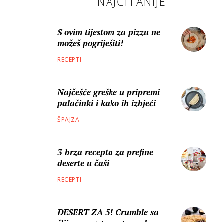
NAJČITANIJE
S ovim tijestom za pizzu ne
možeš pogriješiti!
RECEPTI
Najčešće greške u pripremi
palačinki i kako ih izbjeći
ŠPAJZA
3 brza recepta za prefine
deserte u čaši
RECEPTI
DESERT ZA 5! Crumble sa