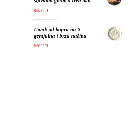
šljivama gotov u tren oka
RECEPTI
Umak od kopra na 2
genijalna i brza načina
RECEPTI