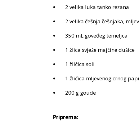
2 velika luka tanko rezana
2 velika češnja češnjaka, mlje
350 mL goveđeg temeljca
1 žlica svježe majčine dušice
1 žličica soli
1 žličica mljevenog crnog pap
200 g goude
Priprema: