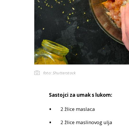
foto: Shutterstock
Sastojci za umak s lukom:
2 žlice maslaca
2 žlice maslinovog ulja