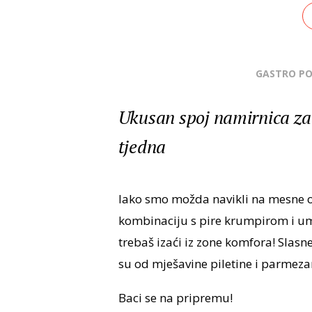
GASTRO P
Ukusan spoj namirnica za
tjedna
Iako smo možda navikli na mesne okr
kombinaciju s pire krumpirom i um
trebaš izaći iz zone komfora! Slasn
su od mješavine piletine i parmez
Baci se na pripremu!