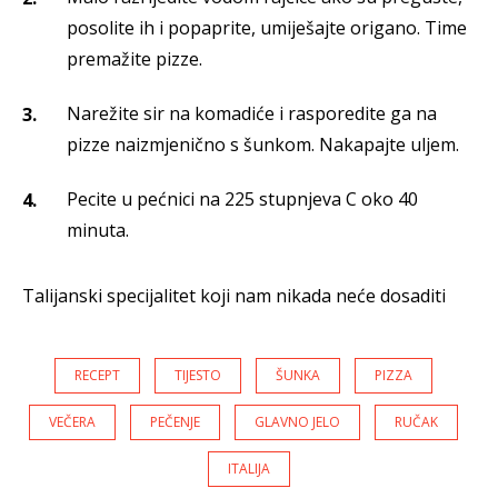
posolite ih i popaprite, umiješajte origano. Time
premažite pizze.
Narežite sir na komadiće i rasporedite ga na
pizze naizmjenično s šunkom. Nakapajte uljem.
Pecite u pećnici na 225 stupnjeva C oko 40
minuta.
Talijanski specijalitet koji nam nikada neće dosaditi
RECEPT
TIJESTO
ŠUNKA
PIZZA
VEČERA
PEČENJE
GLAVNO JELO
RUČAK
ITALIJA