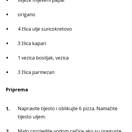
svježe mljeveni papar
origano
4 žlica ulje suncokretovo
3 žlica kapari
1 vezica bosiljak, vezica
3 žlica parmezan
Priprema
Napravite tijesto i oblikujte 6 pizza. Namažite
tijesto uljem.
Malo razrijedite vodom rajčice ako su preguste,