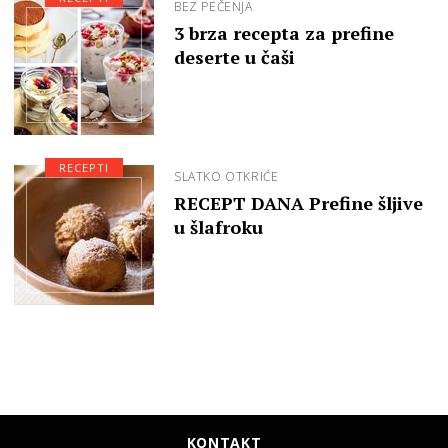
BEZ PEČENJA
3 brza recepta za prefine
deserte u čaši
RECEPTI
SLATKO OTKRIĆE
RECEPT DANA Prefine šljive
u šlafroku
KONTAKT