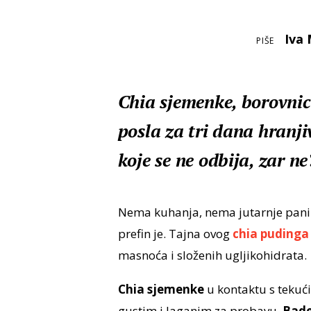
Iva 
PIŠE
Chia sjemenke, borovnic
posla za tri dana hranj
koje se ne odbija, zar ne
Nema kuhanja, nema jutarnje panike,
prefin je. Tajna ovog
chia pudinga
masnoća i složenih ugljikohidrata.
Chia sjemenke
u kontaktu s tekući
gustim i laganim za probavu.
Bade