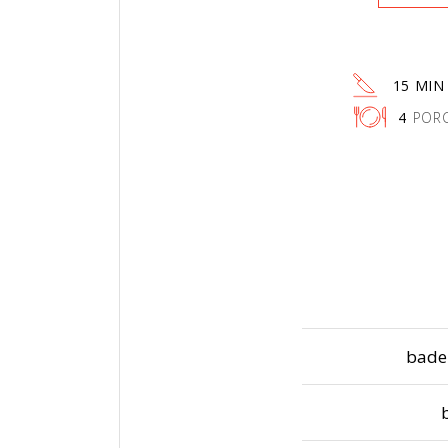
15 MIN
4
PORC
bade