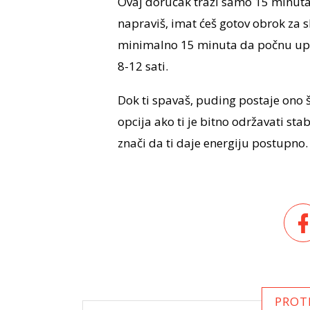
Ovaj doručak traži samo 15 minuta 
napraviš, imat ćeš gotov obrok za 
minimalno 15 minuta da počnu upija
8-12 sati.
Dok ti spavaš, puding postaje ono š
opcija ako ti je bitno održavati stab
znači da ti daje energiju postupno.
PROT