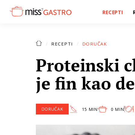
RECEPTI
RECEPTI
DORUČAK
Proteinski c
je fin kao d
DORUČAK
15 MIN
0 MIN