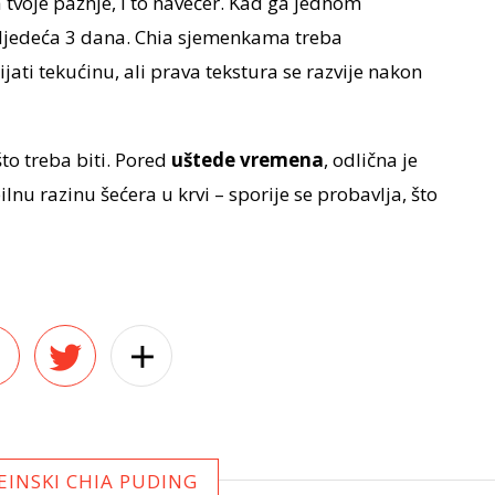
tvoje pažnje, i to navečer. Kad ga jednom
sljedeća 3 dana. Chia sjemenkama treba
ti tekućinu, ali prava tekstura se razvije nakon
to treba biti. Pored
uštede vremena
, odlična je
ilnu razinu šećera u krvi – sporije se probavlja, što
EINSKI CHIA PUDING