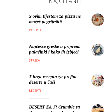
NAJČITANIJE
S ovim tijestom za pizzu ne
možeš pogriješiti!
RECEPTI
Najčešće greške u pripremi
palačinki i kako ih izbjeći
ŠPAJZA
3 brza recepta za prefine
deserte u čaši
RECEPTI
DESERT ZA 5! Crumble sa