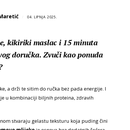
Maretić
/
04. LIPNJA 2025.
e, kikiriki maslac i 15 minuta
ivog doručka. Zvuči kao ponuda
?
 a drži te sitim do ručka bez pada energije. I
je u kombinaciji biljnih proteina, zdravih
nom stvaraju gelastu teksturu koja puding čini
movo mlijeko
je osnova bez dodatnih šećera,