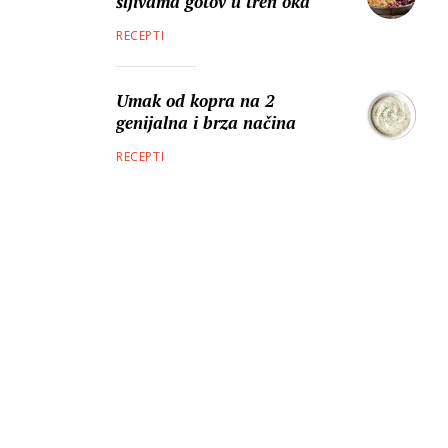
šljivama gotov u tren oka
RECEPTI
Umak od kopra na 2
genijalna i brza načina
RECEPTI