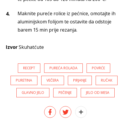
Maknite pureće rolice iz pećnice, omotajte ih
aluminijskom folijom te ostavite da odstoje
barem 15 min prije rezanja.
Izvor
Skuhatćute
RECEPT
PUREĆA ROLADA
POVRĆE
PURETINA
VEČERA
PIRJANJE
RUČAK
GLAVNO JELO
PEČENJE
JELO OD MESA