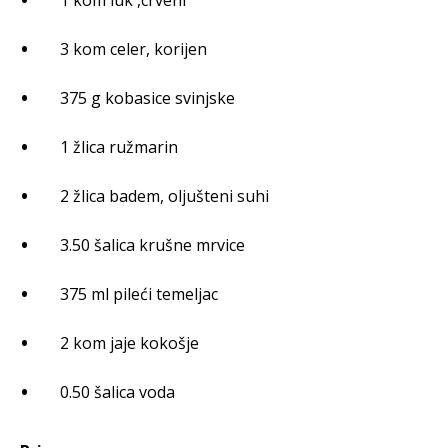
1 kom luk ,crveni
3 kom celer, korijen
375 g kobasice svinjske
1 žlica ružmarin
2 žlica badem, oljušteni suhi
3.50 šalica krušne mrvice
375 ml pileći temeljac
2 kom jaje kokošje
0.50 šalica voda