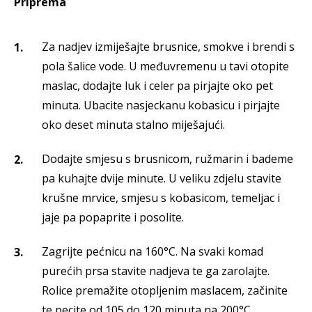
Priprema
Za nadjev izmiješajte brusnice, smokve i brendi s
pola šalice vode. U međuvremenu u tavi otopite
maslac, dodajte luk i celer pa pirjajte oko pet
minuta. Ubacite nasjeckanu kobasicu i pirjajte
oko deset minuta stalno miješajući.
Dodajte smjesu s brusnicom, ružmarin i bademe
pa kuhajte dvije minute. U veliku zdjelu stavite
krušne mrvice, smjesu s kobasicom, temeljac i
jaje pa popaprite i posolite.
Zagrijte pećnicu na 160°C. Na svaki komad
purećih prsa stavite nadjeva te ga zarolajte.
Rolice premažite otopljenim maslacem, začinite
te pecite od 105 do 120 minuta na 200°C.