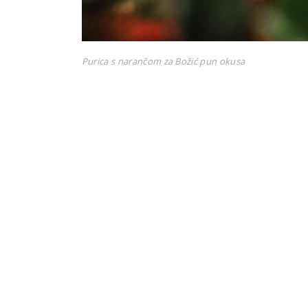
Purica s narančom za Božić pun okusa