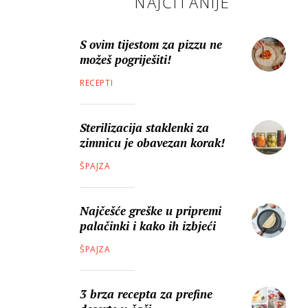
NAJČITANIJE
S ovim tijestom za pizzu ne
možeš pogriješiti!
RECEPTI
Sterilizacija staklenki za
zimnicu je obavezan korak!
ŠPAJZA
Najčešće greške u pripremi
palačinki i kako ih izbjeći
ŠPAJZA
3 brza recepta za prefine