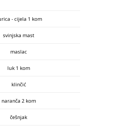
rica - cijela 1 kom
svinjska mast
maslac
luk 1 kom
klinčić
naranča 2 kom
češnjak