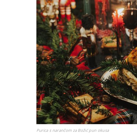
Purica s narančom za Božić pun okusa