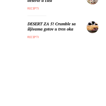
deserte u čaši
RECEPTI
DESERT ZA 5! Crumble sa
šljivama gotov u tren oka
RECEPTI