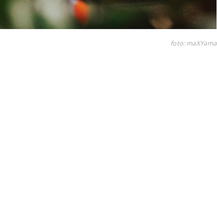
foto: maXYama