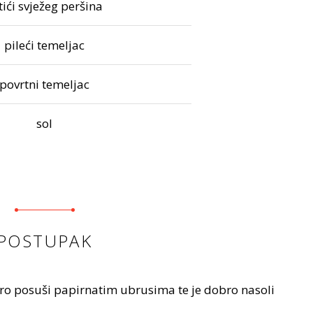
stići svježeg peršina
pileći temeljac
povrtni temeljac
sol
POSTUPAK
ro posuši papirnatim ubrusima te je dobro nasoli