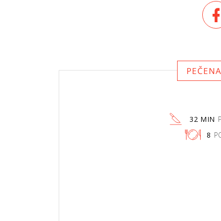
PEČENA
32 MIN
8
P