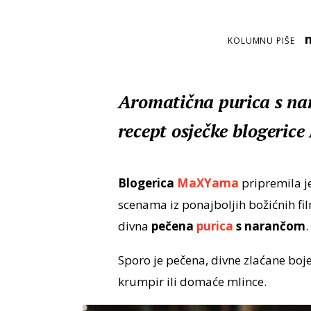
KOLUMNU PIŠE
Aromatična purica s na
recept osječke blogeri
Blogerica
MaXYama
pripremila j
scenama iz ponajboljih božićnih fil
divna
pečena
purica
s narančom
.
Sporo je pečena, divne zlaćane boje
krumpir ili domaće mlince.