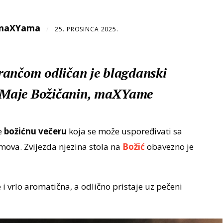
maXYama
/
25. PROSINCA 2025.
rančom odličan je blagdanski
ce Maje Božičanin, maXYame
e
božićnu večeru
koja se može uspoređivati sa
mova. Zvijezda njezina stola na
Božić
obavezno je
 i vrlo aromatična, a odlično pristaje uz pečeni