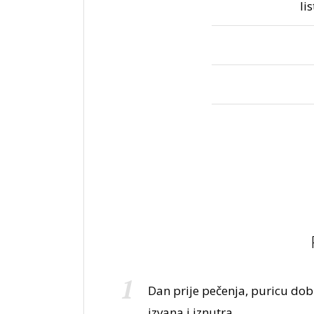
li
Dan prije pečenja, puricu dob
izvana i iznutra.