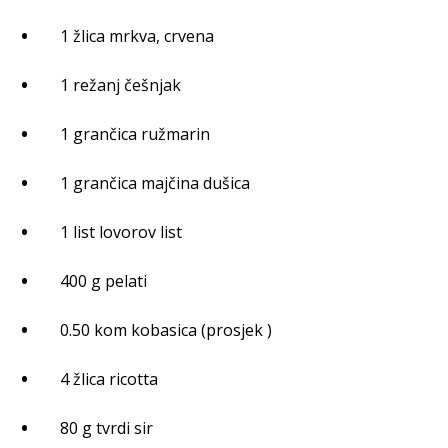
1 žlica mrkva, crvena
1 režanj češnjak
1 grančica ružmarin
1 grančica majčina dušica
1 list lovorov list
400 g pelati
0.50 kom kobasica (prosjek )
4 žlica ricotta
80 g tvrdi sir