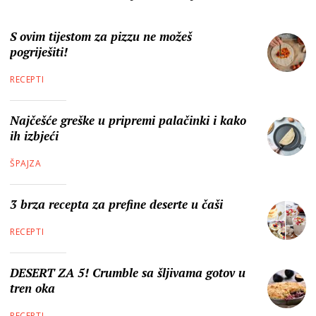
S ovim tijestom za pizzu ne možeš
pogriješiti!
RECEPTI
Najčešće greške u pripremi palačinki i kako
ih izbjeći
ŠPAJZA
3 brza recepta za prefine deserte u čaši
RECEPTI
DESERT ZA 5! Crumble sa šljivama gotov u
tren oka
RECEPTI