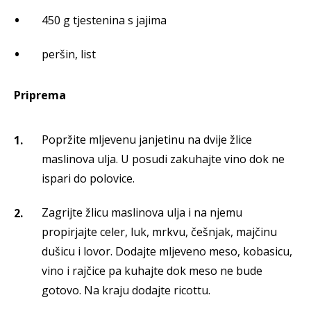
450 g tjestenina s jajima
peršin, list
Priprema
Popržite mljevenu janjetinu na dvije žlice
maslinova ulja. U posudi zakuhajte vino dok ne
ispari do polovice.
Zagrijte žlicu maslinova ulja i na njemu
propirjajte celer, luk, mrkvu, češnjak, majčinu
dušicu i lovor. Dodajte mljeveno meso, kobasicu,
vino i rajčice pa kuhajte dok meso ne bude
gotovo. Na kraju dodajte ricottu.