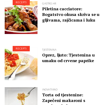
RECEPTI
GASTRO.HR
Piletina cacciatore:
Bogatstvo okusa skriva se u
gljivama, rajčicama i luku
RECEPTI
TJESTENINA
Oprez, ljuto: Tjestenina u
umaku od crvene paprike
INOVATIVNO
Torta od tjestenine:
Zapečeni makaroni s