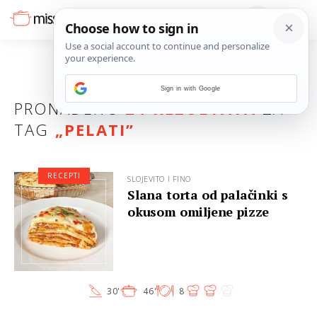
Sign in with Google
PRONAĐENO
24 REZULTATA
ZA
TAG
„
PELATI
”
RECEPTI
SLOJEVITO I FINO
Slana torta od palačinki s
okusom omiljene pizze
30'
46'
8