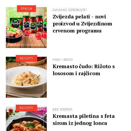
ŠPAJZA
SVAKAKO ISPROBAJTE!
Zvijezda pelati - novi
proizvod u Zvijezdinom
crvenom programu
RECEPTI
FINO I BRZO!
Kremasto čudo: Rižoto s
lososom i rajčicom
RECEPTI
BEZ NEREDA
Kremasta piletina s feta
sirom iz jednog lonca