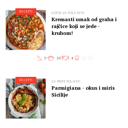
RECEPTI
GOTOV ZA POLA SATA
Kremasti umak od graha i
rajčice koji se jede -
kruhom!
5'
30'
4
RECEPTI
ZA PRSTE POLIZATI
Parmigiana - okus i miris
Sicilije