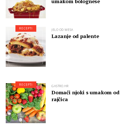
umakom bolognese
RECEPTI
JELO OD MESA
Lazanje od palente
RECEPTI
GASTRO.HR
Domaći njoki s umakom od
rajčica