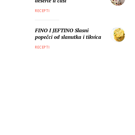
deserte u čaši
RECEPTI
FINO I JEFTINO Slasni
popečci od slanutka i tikvica
RECEPTI