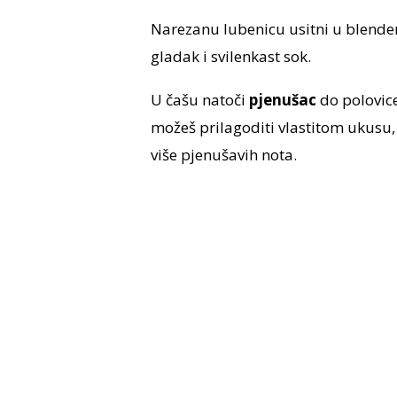
Narezanu lubenicu usitni u blenderu
gladak i svilenkast sok.
U čašu natoči
pjenušac
do polovice
možeš prilagoditi vlastitom ukusu, ov
više pjenušavih nota.