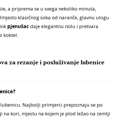
oste, a priprema se u svega nekoliko minuta,
 Umjesto klasičnog soka od naranče, glavnu ulogu
 dok
pjenušac
daje elegantnu notu i pretvara
i koktel.
va za rezanje i posluživanje lubenice
enice?
 lubenicu. Najbolji primjerci prepoznaju se po
 na kori, mjestu na kojem je plod ležao na zemlji