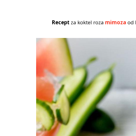
Recept
za koktel roza
mimoza
od l