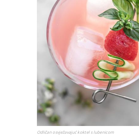
Odličan osvježavajuć koktel s lubenicom