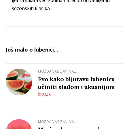
ljetna salata već godinama jedan od omiljenih
sezonskih klasika.
Još malo o lubenici...
MOŽDA VAS ZANIMA...
Evo kako bljutavu lubenicu
učiniti slađom i ukusnijom
ŠPAJZA
MOŽDA VAS ZANIMA...