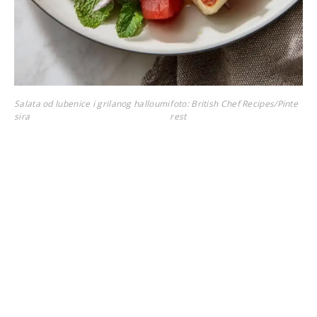
Salata od lubenice i grilanog halloumi
foto: British Chef Recipes/Pinte
sira
rest