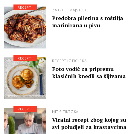
RECEPTI
ZA GRILL MAJSTORE
Predobra piletina s roštilja
marinirana u pivu
RECEPTI
RECEPT IZ FICLEKA
Foto vodič za pripremu
klasičnih knedli sa šljivama
RECEPTI
HIT S TIKTOKA
Viralni recept zbog kojeg su
svi poludjeli za krastavcima