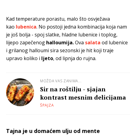
Kad temperature porastu, malo što osvježava
kao
lubenica
. No postoji jedna kombinacija koja nam
je još bolja - spoj slatke, hladne lubenice i toplog,
lijepo zapečenog
halloumija.
Ova
salata
od lubenice
i grilanog halloumi sira sezonski je hit koji traje
upravo koliko i
ljeto
, od lipnja do rujna.
MOŽDA VAS ZANIMA...
Sir na roštilju - sjajan
kontrast mesnim delicijama
ŠPAJZA
Tajna je u domaćem ulju od mente