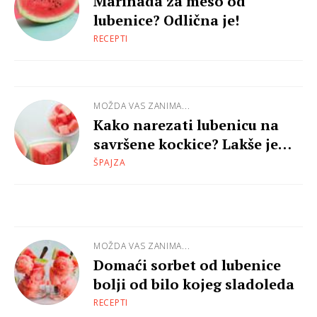
Marinada za meso od
lubenice? Odlična je!
RECEPTI
MOŽDA VAS ZANIMA...
Kako narezati lubenicu na
savršene kockice? Lakše je
nego što misliš...
ŠPAJZA
MOŽDA VAS ZANIMA...
Domaći sorbet od lubenice
bolji od bilo kojeg sladoleda
RECEPTI