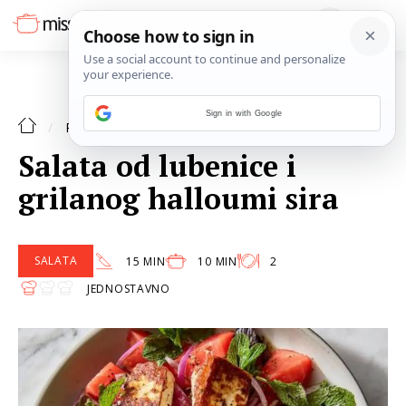
Sign in with Google
SALATA
RECEPTI
Salata od lubenice i
grilanog halloumi sira
SALATA
15 MIN
10 MIN
2
JEDNOSTAVNO