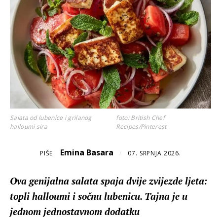
Salata od lubenice i grilanog
foto: British Chef
halloumi sira
Recipes/Pinterest
Emina Basara
PIŠE
/
07. SRPNJA 2026.
Ova genijalna salata spaja dvije zvijezde ljeta:
topli halloumi i sočnu lubenicu. Tajna je u
jednom jednostavnom dodatku