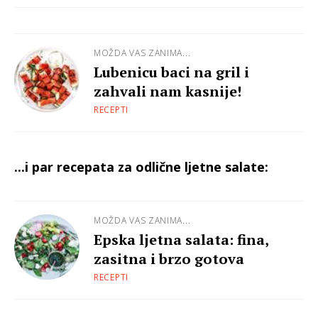
MOŽDA VAS ZANIMA...
Lubenicu baci na gril i
zahvali nam kasnije!
RECEPTI
...i par recepata za odlične ljetne salate:
MOŽDA VAS ZANIMA...
Epska ljetna salata: fina,
zasitna i brzo gotova
RECEPTI