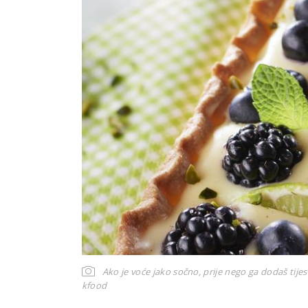
Ako je voće jako sočno, prije nego ga dodaš tije
kfood