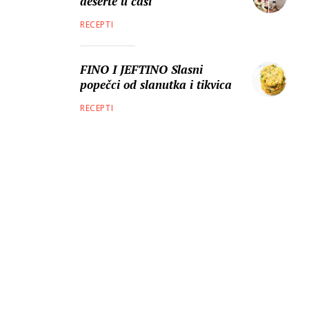
deserte u čaši
RECEPTI
FINO I JEFTINO Slasni
popečci od slanutka i tikvica
RECEPTI