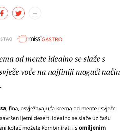
OSTAO
ema od mente idealno se slaže s
vježe voće na najfiniji mogući način
.
osa
, fina, osvježavajuća krema od mente i svježe
avršen ljetni desert. Idealno se slaže uz čašu
leni kolač možete kombinirati i s
omiljenim