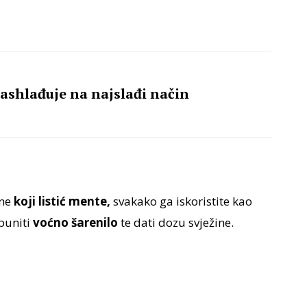
ashlađuje na najslađi način
ane
koji listić mente,
svakako ga iskoristite kao
puniti
voćno šarenilo
te dati dozu svježine.