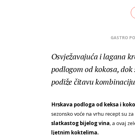
GASTRO P
Osvježavajuća i lagana kr
podlogom od kokosa, dok s
podiže čitavu kombinaciju
Hrskava podloga od keksa i kok
sezonsko voće na vrhu recept su za s
slatkastog bijelog vina
, a ovaj ze
ljetnim koktelima.