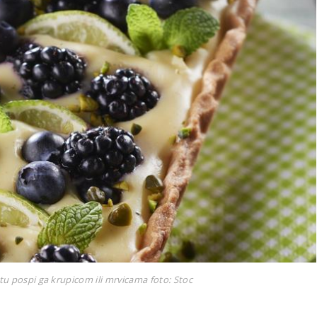
stu pospi ga krupicom ili mrvicama
foto: Stoc