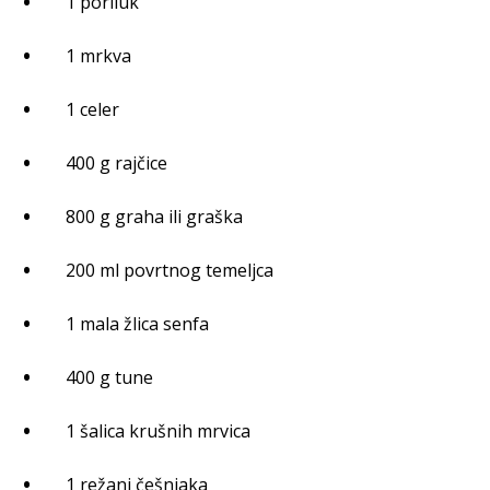
1 poriluk
1 mrkva
1 celer
400 g rajčice
800 g graha ili graška
200 ml povrtnog temeljca
1 mala žlica senfa
400 g tune
1 šalica krušnih mrvica
1 režanj češnjaka