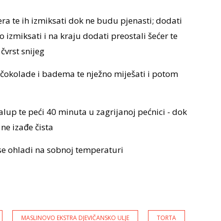
era te ih izmiksati dok ne budu pjenasti; dodati
 izmiksati i na kraju dodati preostali šećer te
čvrst snijeg
e čokolade i badema te nježno miješati i potom
alup te peći 40 minuta u zagrijanoj pećnici - dok
ne izađe čista
a se ohladi na sobnoj temperaturi
MASLINOVO EKSTRA DJEVIČANSKO ULJE
TORTA