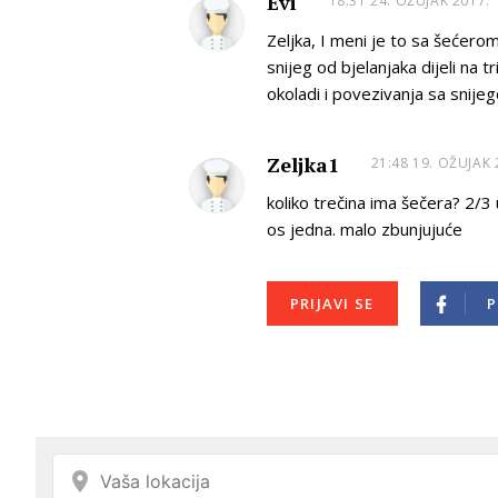
Evi
18:31 24. OŽUJAK 2017.
Zeljka, I meni je to sa šećero
snijeg od bjelanjaka dijeli na tri
okoladi i povezivanja sa snije
Zeljka1
21:48 19. OŽUJAK 
koliko trečina ima šečera? 2/3 
os jedna. malo zbunjujuće
PRIJAVI SE
P