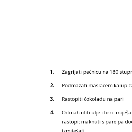
Zagrijati pećnicu na 180 stup
Podmazati maslacem kalup za
Rastopiti čokoladu na pari
Odmah uliti ulje i brzo miješat
rastopi; maknuti s pare pa do
izmiješati