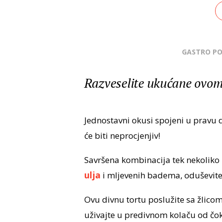
GASTRO P
Razveselite ukućane ovom
Jednostavni okusi spojeni u pravu d
će biti neprocjenjiv!
Savršena kombinacija tek nekoliko
ulja
i mljevenih badema, oduševite 
Ovu divnu tortu poslužite sa žlico
uživajte u predivnom kolaču od čo