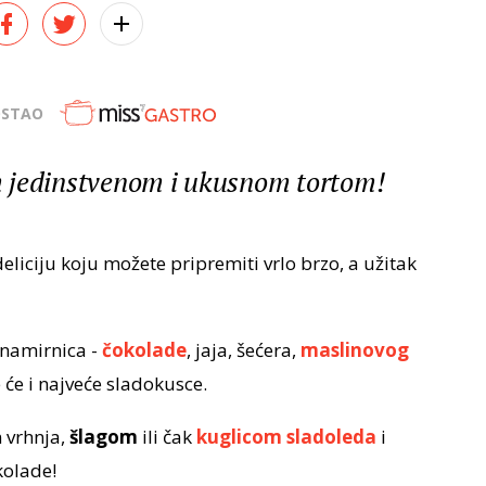
OSTAO
 jedinstvenom i ukusnom tortom!
eliciju koju možete pripremiti vrlo brzo, a užitak
 namirnica -
čokolade
, jaja, šećera,
maslinovog
će i najveće sladokusce.
m vrhnja,
šlagom
ili čak
kuglicom sladoleda
i
kolade!