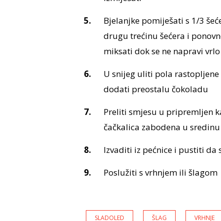
Bjelanjke pomiješati s 1/3 šeć
drugu trećinu šećera i ponovno
miksati dok se ne napravi vrlo 
U snijeg uliti pola rastopljen
dodati preostalu čokoladu
Preliti smjesu u pripremljen k
čačkalica zabodena u sredinu 
Izvaditi iz pećnice i pustiti d
Poslužiti s vrhnjem ili šlagom
SLADOLED
ŠLAG
VRHNJE