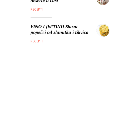
deserte u čaši
RECEPTI
FINO I JEFTINO Slasni
popečci od slanutka i tikvica
RECEPTI