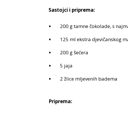
Sastojci i priprema:
200 g tamne čokolade, s naj
125 ml ekstra djevičanskog m
200 g šećera
5 jaja
2 žlice mljevenih badema
Priprema: