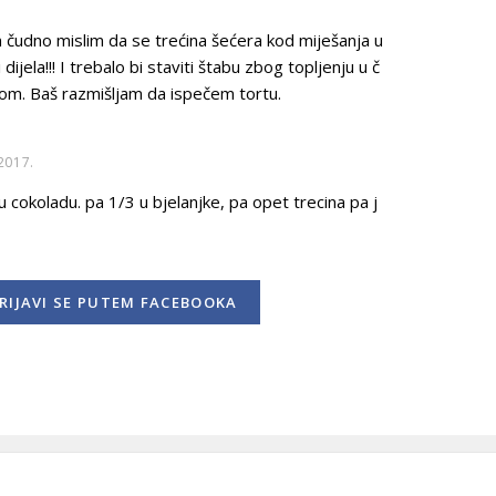
m čudno mislim da se trećina šećera kod miješanja u
 dijela!!! I trebalo bi staviti štabu zbog topljenju u č
gom. Baš razmišljam da ispečem tortu.
2017.
u cokoladu. pa 1/3 u bjelanjke, pa opet trecina pa j
RIJAVI SE
PUTEM FACEBOOKA