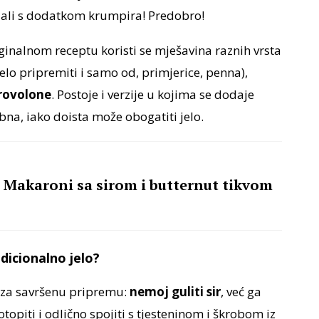
, ali s dodatkom krumpira! Predobro!
ginalnom receptu koristi se mješavina raznih vrsta
jelo pripremiti i samo od, primjerice, penna),
rovolone
. Postoje i verzije u kojima se dodaje
ebna, iako doista može obogatiti jelo.
: Makaroni sa sirom i butternut tikvom
dicionalno jelo?
a za savršenu pripremu:
nemoj guliti sir
, već ga
otopiti i odlično spojiti s tjesteninom i škrobom iz