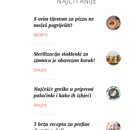
NAJČITANIJE
S ovim tijestom za pizzu ne
možeš pogriješiti!
RECEPTI
Sterilizacija staklenki za
zimnicu je obavezan korak!
ŠPAJZA
Najčešće greške u pripremi
palačinki i kako ih izbjeći
ŠPAJZA
3 brza recepta za prefine