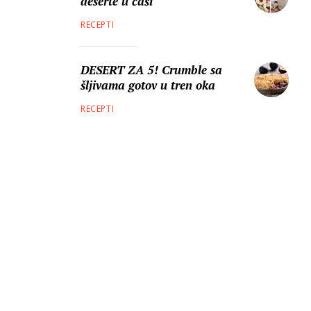
deserte u čaši
RECEPTI
DESERT ZA 5! Crumble sa
šljivama gotov u tren oka
RECEPTI