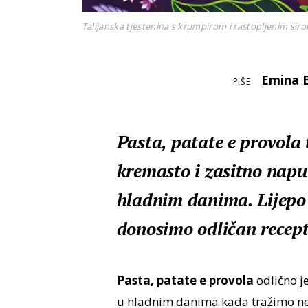
Talijanska tjestenina s krumpirom i rastopljenim sir
Emina 
PIŠE
Pasta, patate e provola 
kremasto i zasitno napul
hladnim danima. Lijepo gr
donosimo odličan recep
Pasta, patate e provola
odlično j
u hladnim danima kada tražimo nešt