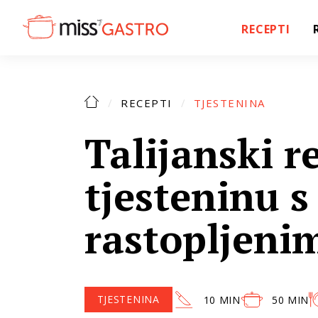
RECEPTI
RECEPTI
TJESTENINA
Talijanski r
tjesteninu 
rastopljeni
TJESTENINA
10 MIN
50 MIN