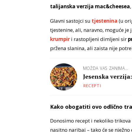
talijanska verzija mac&cheesea
Glavni sastojci su
tjestenina
(u ori
tjestenine, ali, naravno, moguće je 
krumpir
i rastopljeni dimljeni sir
p
pržena slanina, ali zaista nije potr
MOŽDA VAS ZANIMA...
Jesenska verzija
RECEPTI
Kako obogatiti ovo odlično tra
Donosimo recept i nekoliko trikov
nasitno naribaj – tako će se nježno 