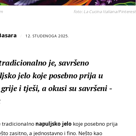
om
foto: La Cucina Italiana/Pinterest
Basara
/
12. STUDENOGA 2025.
tradicionalno je, savršeno
jsko jelo koje posebno prija u
ije i tješi, a okusi su savršeni -
t
e tradicionalno
napuljsko jelo
koje posebno prija
o zasitno, a jednostavno i fino. Nešto kao