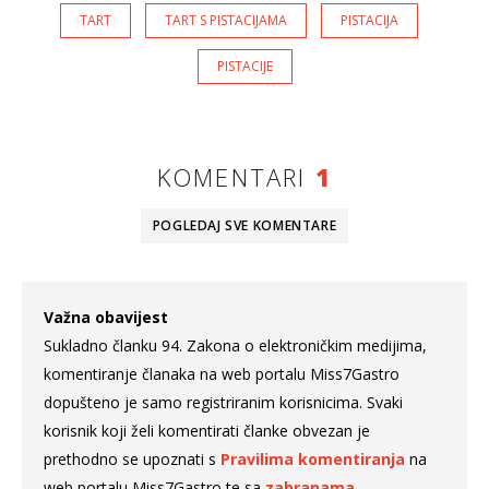
TART
TART S PISTACIJAMA
PISTACIJA
PISTACIJE
KOMENTARI
1
POGLEDAJ SVE
KOMENTARE
Važna obavijest
Sukladno članku 94. Zakona o elektroničkim medijima,
komentiranje članaka na web portalu Miss7Gastro
dopušteno je samo registriranim korisnicima. Svaki
korisnik koji želi komentirati članke obvezan je
prethodno se upoznati s
Pravilima komentiranja
na
web portalu Miss7Gastro te sa
zabranama