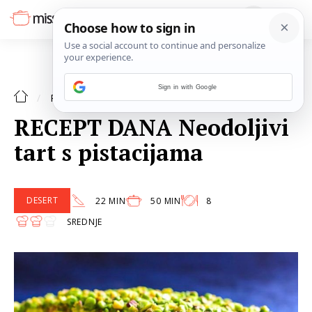
Sign in with Google
DESERT
RECEPTI
RECEPT DANA Neodoljivi
tart s pistacijama
DESERT
22 MIN
50 MIN
8
SREDNJE