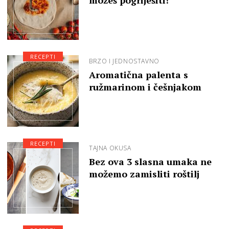
možeš pogriješiti!
RECEPTI
BRZO I JEDNOSTAVNO
Aromatična palenta s
ružmarinom i češnjakom
RECEPTI
TAJNA OKUSA
Bez ova 3 slasna umaka ne
možemo zamisliti roštilj