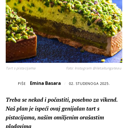
Tart s pistacijama
foto: Instagram @iletaitungateau
Emina Basara
PIŠE
/
02. STUDENOGA 2025.
Treba se nekad i počastiti, posebno za vikend.
Naš plan je ispeći ovaj genijalan tart s
pistacijama, našim omiljenim orašastim
plodovima