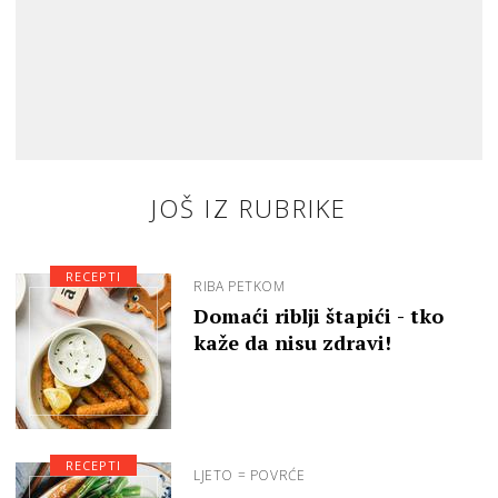
JOŠ IZ RUBRIKE
RECEPTI
RIBA PETKOM
Domaći riblji štapići - tko
kaže da nisu zdravi!
RECEPTI
LJETO = POVRĆE