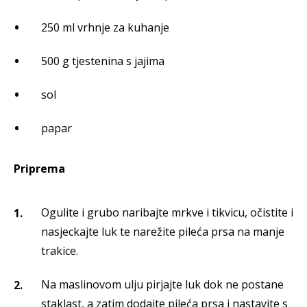
250 ml vrhnje za kuhanje
500 g tjestenina s jajima
sol
papar
Priprema
Ogulite i grubo naribajte mrkve i tikvicu, očistite i
nasjeckajte luk te narežite pileća prsa na manje
trakice.
Na maslinovom ulju pirjajte luk dok ne postane
staklast, a zatim dodajte pileća prsa i nastavite s