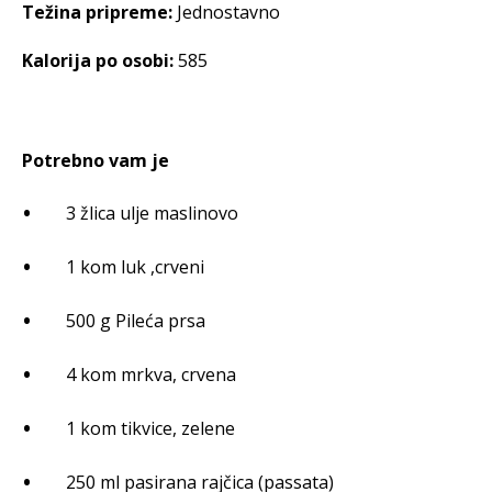
Težina pripreme:
Jednostavno
Kalorija po osobi:
585
Potrebno vam je
3 žlica ulje maslinovo
1 kom luk ,crveni
500 g Pileća prsa
4 kom mrkva, crvena
1 kom tikvice, zelene
250 ml pasirana rajčica (passata)