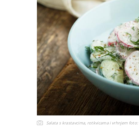
Salata s krastavcima, rotkvicama i vrhnjem
foto