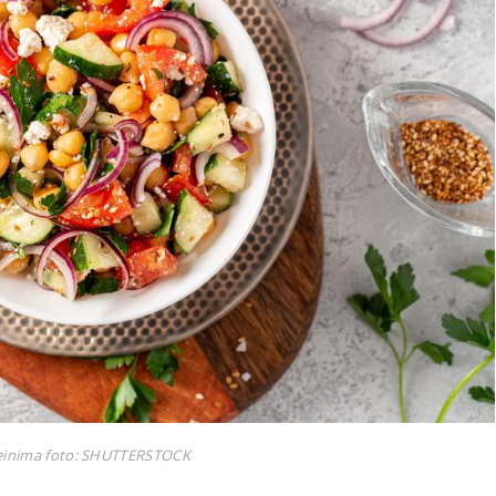
teinima
foto: SHUTTERSTOCK