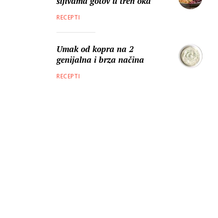
šljivama gotov u tren oka
RECEPTI
Umak od kopra na 2
genijalna i brza načina
RECEPTI