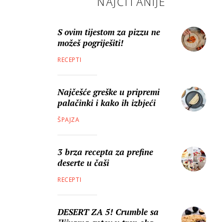
NAJČITANIJE
S ovim tijestom za pizzu ne
možeš pogriješiti!
RECEPTI
Najčešće greške u pripremi
palačinki i kako ih izbjeći
ŠPAJZA
3 brza recepta za prefine
deserte u čaši
RECEPTI
DESERT ZA 5! Crumble sa