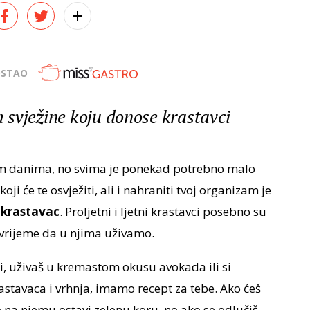
OSTAO
svježine koju donose krastavci
m danima, no svima je ponekad potrebno malo
oji će te osvježiti, ali i nahraniti tvoj organizam je
 krastavac
. Proljetni i ljetni krastavci posebno su
o vrijeme da u njima uživamo.
ti, uživaš u kremastom okusu avokada ili si
rastavaca i vrhnja, imamo recept za tebe. Ako ćeš
o na njemu ostavi zelenu koru, no ako se odlučiš