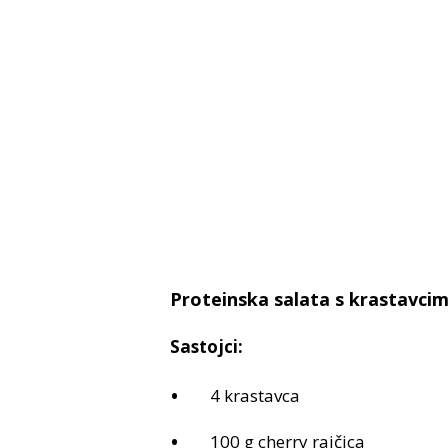
Proteinska salata s krastavci
Sastojci:
4 krastavca
100 g cherry rajčica