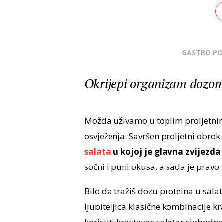
GASTRO P
Okrijepi organizam dozom 
Možda uživamo u toplim proljetni
osvježenja. Savršen proljetni obrok k
salata
u kojoj je glavna zvijezda
sočni i puni okusa, a sada je prav
Bilo da tražiš dozu proteina u sala
ljubiteljica klasične kombinacije k
koristiti krastavac salatar slobodn