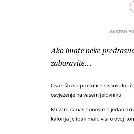
GASTRO P
Ako imate neke predrasu
zaboravite...
Osim što su prokulice niskokaloričn
osvježenje na vašem jelovniku.
Mi vam danas donosimo jedan drukč
kalorija je ipak malo viši u ovoj k