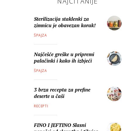
NAJČITANIJE
Sterilizacija staklenki za
zimnicu je obavezan korak!
ŠPAJZA
Najčešće greške u pripremi
palačinki i kako ih izbjeći
ŠPAJZA
3 brza recepta za prefine
deserte u čaši
RECEPTI
FINO I JEFTINO Slasni