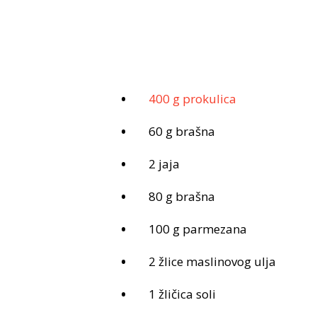
400 g prokulica
60 g brašna
2 jaja
80 g brašna
100 g parmezana
2 žlice maslinovog ulja
1 žličica soli