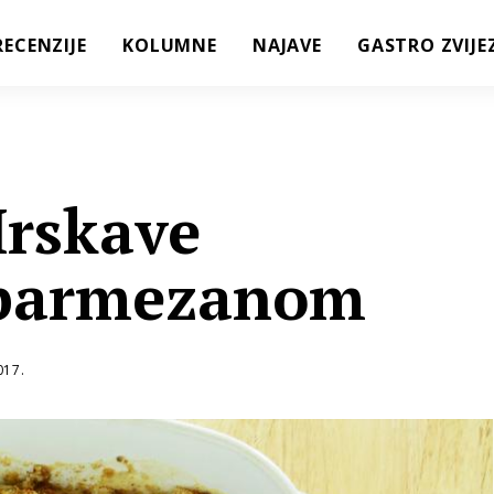
RECENZIJE
KOLUMNE
NAJAVE
GASTRO ZVIJE
Hrskave
s parmezanom
017.