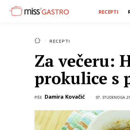
RECEPTI
RECEPTI
Za večeru: 
prokulice 
Damira Kovačić
PIŠE
07. STUDENOGA 2