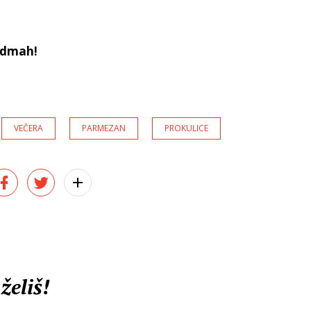
 odmah!
VEČERA
PARMEZAN
PROKULICE
želiš!