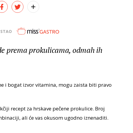
OSTAO
de prema prokulicama, odmah ih
e i bogat izvor vitamina, mogu zaista biti pravo
iji recept za hrskave pečene prokulice. Broj
ombinaciji, ali će vas okusom ugodno iznenaditi.