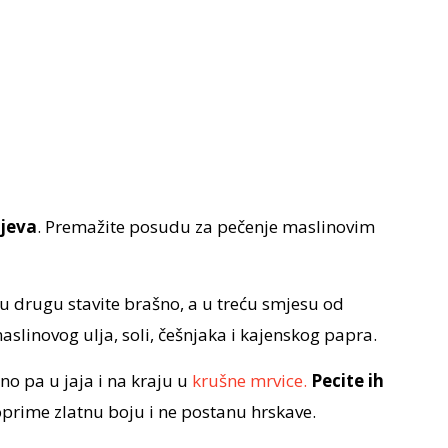
njeva
. Premažite posudu za pečenje maslinovim
, u drugu stavite brašno, a u treću smjesu od
slinovog ulja, soli, češnjaka i kajenskog papra.
no pa u jaja i na kraju u
krušne mrvice.
Pecite ih
oprime zlatnu boju i ne postanu hrskave.