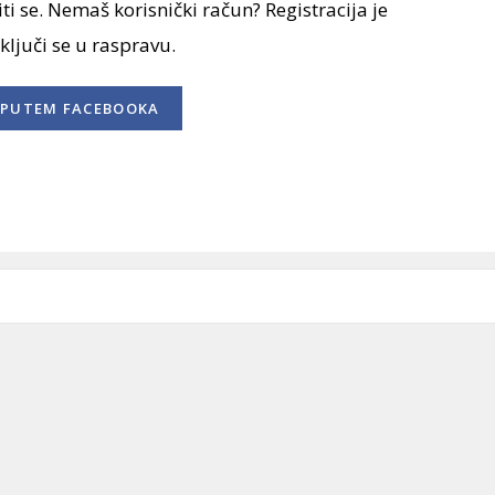
ti se. Nemaš korisnički račun? Registracija je
uključi se u raspravu.
PUTEM FACEBOOKA