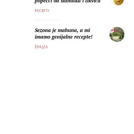
popečci od slanutka i tikvica
RECEPTI
Sezona je mahuna, a mi
imamo genijalne recepte!
ŠPAJZA