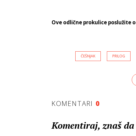
Ove odlične prokulice poslužite
ČEŠNJAK
PRILOG
KOMENTARI
0
Komentiraj, znaš da 