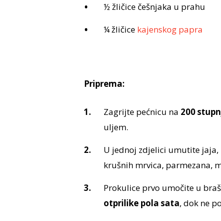
½ žličice češnjaka u prahu
¼ žličice
kajenskog papra
Priprema:
Zagrijte pećnicu na
200 stup
uljem.
U jednoj zdjelici umutite jaja
krušnih mrvica, parmezana, ma
Prokulice prvo umočite u braš
otprilike pola sata
, dok ne p