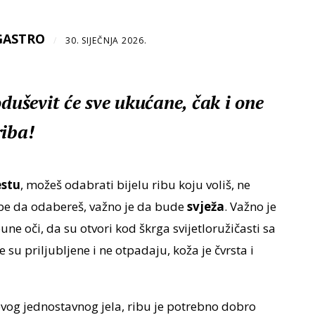
GASTRO
/
30. SIJEČNJA 2026.
oduševit će sve ukućane, čak i one
riba!
estu
, možeš odabrati bijelu ribu koju voliš, ne
ribe da odabereš, važno je da bude
svježa
. Važno je
une oči, da su otvori kod škrga svijetloružičasti sa
su priljubljene i ne otpadaju, koža je čvrsta i
vog jednostavnog jela, ribu je potrebno dobro