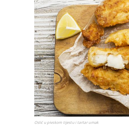
Oslić u pivskom tijestu i tartar umak