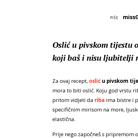
miss
PIŠE
Oslić u pivskom tijestu 
koji baš i nisu ljubitelji 
Za ovaj recept,
oslić
u pivskom tij
mora to biti oslić. Koju god vrstu 
pritom vidjeti da
riba
ima bistre i p
specifičnim mirisom na more, ljuske 
elastična.
Prije nego započneš s pripremom o