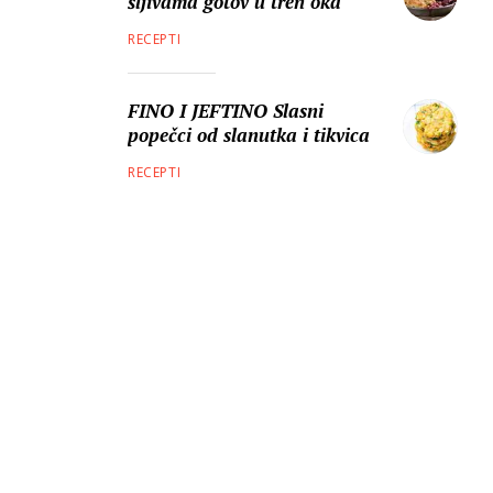
šljivama gotov u tren oka
RECEPTI
FINO I JEFTINO Slasni
popečci od slanutka i tikvica
RECEPTI