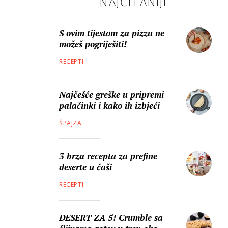
NAJČITANIJE
S ovim tijestom za pizzu ne
možeš pogriješiti!
RECEPTI
Najčešće greške u pripremi
palačinki i kako ih izbjeći
ŠPAJZA
3 brza recepta za prefine
deserte u čaši
RECEPTI
DESERT ZA 5! Crumble sa