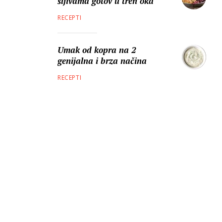
šljivama gotov u tren oka
RECEPTI
Umak od kopra na 2
genijalna i brza načina
RECEPTI