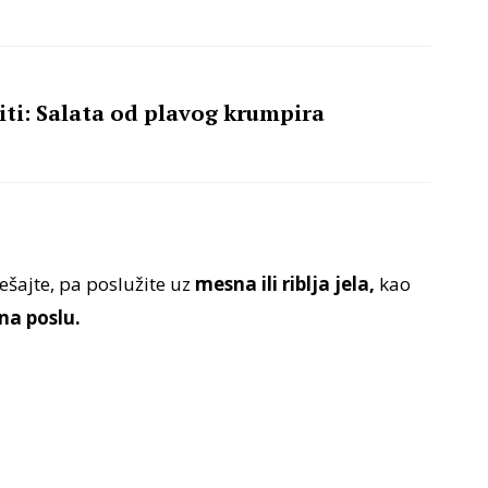
ti: Salata od plavog krumpira
ešajte, pa poslužite uz
mesna ili riblja jela,
kao
na poslu.