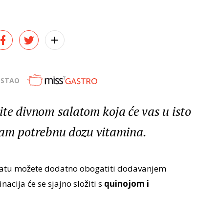
OSTAO
te divnom salatom koja će vas u isto
i vam potrebnu dozu vitamina.
alatu možete dodatno obogatiti dodavanjem
acija će se sjajno složiti s
quinojom i