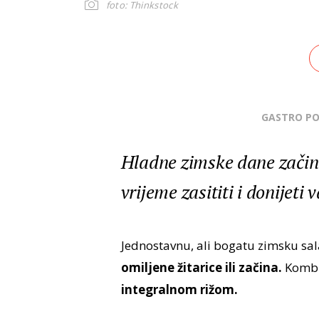
foto: Thinkstock
GASTRO P
Hladne zimske dane začini
vrijeme zasititi i donijet
Jednostavnu, ali bogatu zimsku s
omiljene žitarice ili začina.
Kombin
integralnom rižom.