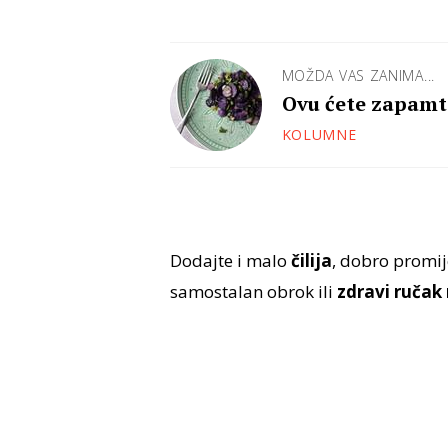
MOŽDA VAS ZANIMA...
Ovu ćete zapamti
KOLUMNE
Dodajte i malo
čilija
, dobro promij
samostalan obrok ili
zdravi ručak 