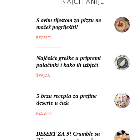
NAJČITANIJE
S ovim tijestom za pizzu ne
možeš pogriješiti!
RECEPTI
Najčešće greške u pripremi
palačinki i kako ih izbjeći
ŠPAJZA
3 brza recepta za prefine
deserte u čaši
RECEPTI
DESERT ZA 5! Crumble sa