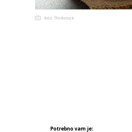
foto: Thinkstock
Potrebno vam je: