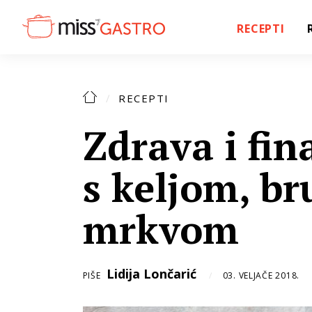
RECEPTI
RECEPTI
Zdrava i fin
s keljom, br
mrkvom
Lidija Lončarić
PIŠE
03. VELJAČE 2018.