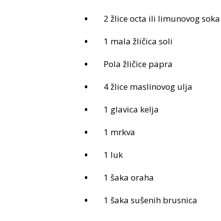
2 žlice octa ili limunovog soka
1 mala žličica soli
Pola žličice papra
4 žlice maslinovog ulja
1 glavica kelja
1 mrkva
1 luk
1 šaka oraha
1 šaka sušenih brusnica