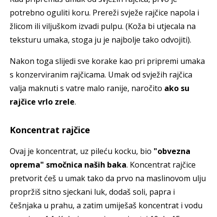
potrebno oguliti koru. Prereži svježe rajčice napola i
žlicom ili viljuškom izvadi pulpu. (Koža bi utjecala na
teksturu umaka, stoga ju je najbolje tako odvojiti).
Nakon toga slijedi sve korake kao pri pripremi umaka
s konzerviranim rajčicama. Umak od svježih rajčica
valja maknuti s vatre malo ranije, naročito
ako su
rajčice vrlo zrele
.
Koncentrat rajčice
Ovaj je koncentrat, uz pileću kocku, bio
"obvezna
oprema" smočnica naših baka
. Koncentrat rajčice
pretvorit ćeš u umak tako da prvo na maslinovom ulju
propržiš sitno sjeckani luk, dodaš soli, papra i
češnjaka u prahu, a zatim umiješaš koncentrat i vodu