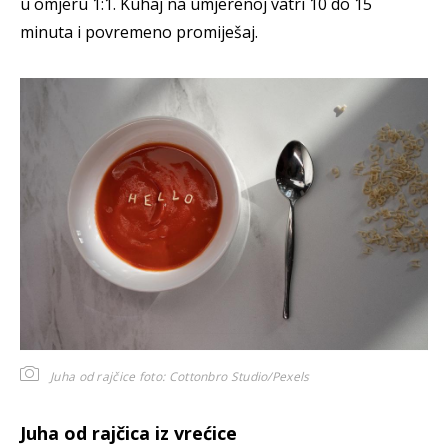
u omjeru 1:1. Kuhaj na umjerenoj vatri 10 do 15
minuta i povremeno promiješaj.
Juha od rajčice
foto: Cottonbro Studio/Pexels
Juha od rajčica iz vrećice