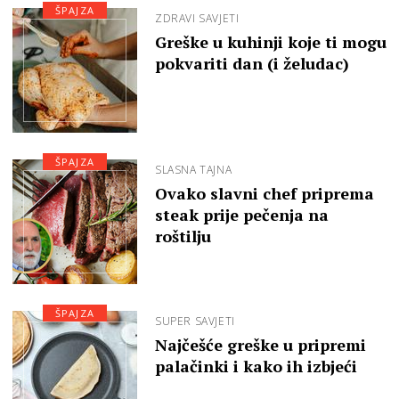
ŠPAJZA
ZDRAVI SAVJETI
Greške u kuhinji koje ti mogu
pokvariti dan (i želudac)
ŠPAJZA
SLASNA TAJNA
Ovako slavni chef priprema
steak prije pečenja na
roštilju
ŠPAJZA
SUPER SAVJETI
Najčešće greške u pripremi
palačinki i kako ih izbjeći