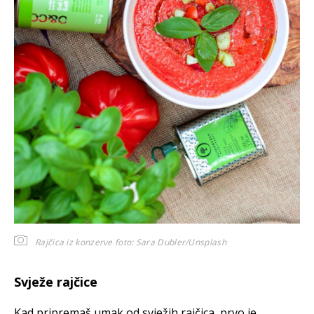
Rajčica iz konzerve
foto: Sara Dubler/Unsplash
Svježe rajčice
Kad pripremaš umak od svježih rajčica, prvo je