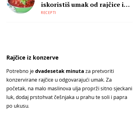
iskoristiš umak od rajčice iz
konzerve
RECEPTI
Rajčice iz konzerve
Potrebno je
dvadesetak minuta
za pretvoriti
konzervirane rajčice u odgovarajući umak. Za
početak, na malo maslinova ulja proprži sitno sjeckani
luk, dodaj prstohvat češnjaka u prahu te soli i papra
po ukusu.