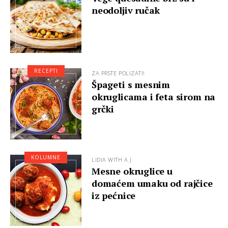
neodoljiv ručak
RECEPTI
ZA PRSTE POLIZATI!
Špageti s mesnim
okruglicama i feta sirom na
grčki
KOLUMNE
LIDIA WITH A J
Mesne okruglice u
domaćem umaku od rajčice
iz pećnice