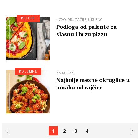
RECEPTI
NOVO, DRUGAČIJE, UKUSNO
Podloga od palente za
slasnu i brzu pizzu
KOLUMNE
ZA RUČAK...
Najbolje mesne okruglice u
umaku od rajčice
1
2
3
4