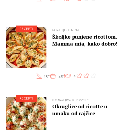
RECEPTI
FORA TJESTENINA
Školjke punjene ricottom.
Mamma mia, kako dobro!
10'
20'
4
RECEPTI
NEODOLJIVO KREMASTE...
Okruglice od ricotte u
umaku od rajčice