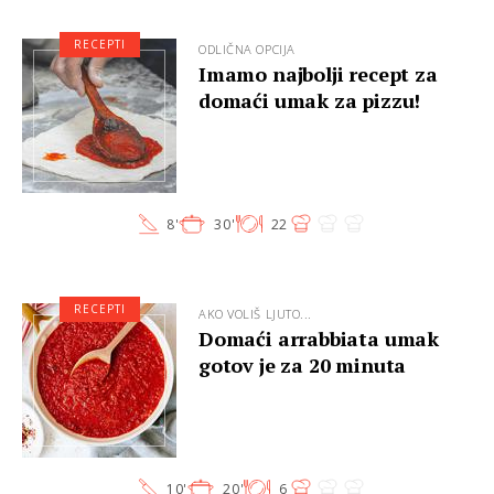
RECEPTI
ODLIČNA OPCIJA
Imamo najbolji recept za
domaći umak za pizzu!
8'
30'
22
RECEPTI
AKO VOLIŠ LJUTO...
Domaći arrabbiata umak
gotov je za 20 minuta
10'
20'
6