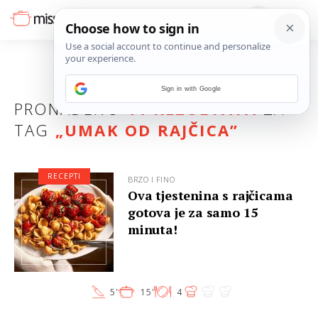
Sign in with Google
PRONAĐENO
44 REZULTATA
ZA
TAG
„
UMAK OD RAJČICA
”
RECEPTI
BRZO I FINO
Ova tjestenina s rajčicama
gotova je za samo 15
minuta!
5'
15'
4