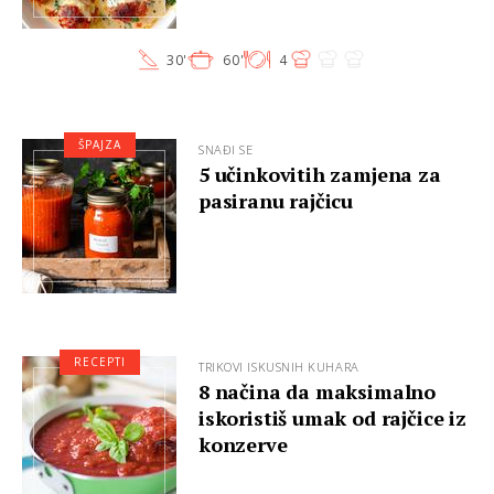
30'
60'
4
ŠPAJZA
SNAĐI SE
5 učinkovitih zamjena za
pasiranu rajčicu
RECEPTI
TRIKOVI ISKUSNIH KUHARA
8 načina da maksimalno
iskoristiš umak od rajčice iz
konzerve