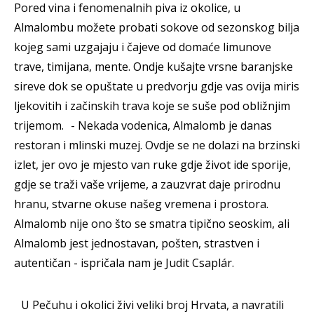
Pored vina i fenomenalnih piva iz okolice, u
Almalombu možete probati sokove od sezonskog bilja
kojeg sami uzgajaju i čajeve od domaće limunove
trave, timijana, mente. Ondje kušajte vrsne baranjske
sireve dok se opuštate u predvorju gdje vas ovija miris
ljekovitih i začinskih trava koje se suše pod obližnjim
trijemom. - Nekada vodenica, Almalomb je danas
restoran i mlinski muzej. Ovdje se ne dolazi na brzinski
izlet, jer ovo je mjesto van ruke gdje život ide sporije,
gdje se traži vaše vrijeme, a zauzvrat daje prirodnu
hranu, stvarne okuse našeg vremena i prostora.
Almalomb nije ono što se smatra tipično seoskim, ali
Almalomb jest jednostavan, pošten, strastven i
autentičan - ispričala nam je Judit Csaplár.
U Pečuhu i okolici živi veliki broj Hrvata, a navratili