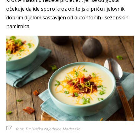
kroz Almalomb nećete proletjeti, jer se od gosta
očekuje da ide sporo kroz obiteljski priču i jelovnik
dobrim dijelom sastavljen od autohtonih i sezonskih
namirnica.
foto: Turistička zajednica Mađarske