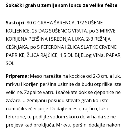
Šokački grah u zemljanom loncu za velike fešte
Sastojci:
80 G GRAHA ŠARENCA, 1/2 SUŠENE
KOLJENICE, 25 DAG SUŠENOG VRATA, po 3 MRKVE,
KORIJENA PERŠINA i SREDNJA LUKA, 2-3 REŽNJA
ČEŠNJAKA, po 5 FEFERONA i ŽLICA SLATKE CRVENE
PAPRIKE, ŽLICA RAJČICE, 1,5 DL BIJELog VINa, PAPAR,
SOL
P
riprema:
Meso narežite na kockice od 2-3 cm, a luk,
mrkvu i korijen peršina usitnite da budu otprilike iste
veličine. Zapalite vatru i sačekate dok se cjepanice ne
zažare. U zemljanu posudu stavite grah koji ste
namočili večer prije. Dodajte meso, rajčicu, luk i
feferone, te podlijte vodom skoro do vrha da se ne
preljeva kad proključa. Mrkvu, peršin, dodajte nakon