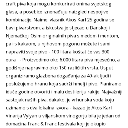
craft piva koja mogu konkurirati onima svjetskog
glasa, a posebice iznenađuju naizgled nespojive
kombinacije. Naime, vlasnik Akos Karl 25 godina se
bavi pivarstvom, a iskustva je stjecao u Danskoj i
Njemačkoj. Osim originalnih piva s medom i mentom,
pa i s kakaom, u njihovom pogonu možete i sami
napraviti svoje pivo - 100 litara koštat će vas 300
eura. - Proizvodimo oko 6.000 litara piva mjesečno, a
godišnje napravimo oko 150 različitih vrsta. Usput
organiziramo glazbena događanja za 40-ak ljudi i
poslužujemo hranu koja sadrži hmelj i pivo. Planiramo
iduće godine otvoriti i malu destileriju rakije. Najvažniji
sastojak naših piva, dakako, je vrhunska voda koju
uzimamo s dva lokalna izvora - kazao je Akos Karl.
Vinarija Vylyan u viljanskom vinogorju bila je jedan od
domaćina Franc & Franc festivala koji je okupio