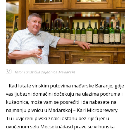
foto: Turistička zajednica Mađarske
Kad lutate vinskim putovima mađarske Baranje, gdje
vas ljubazni domaćini dočekuju na ulazima podruma i
kušaonica, može vam se posrećiti i da nabasate na
najmanju pivnicu u Mađarskoj – Karl Microbrewery.
Tu i uvjereni pivski znalci ostanu bez riječi jer u
uvučenom selu Mecseknádasd prave se vrhunska