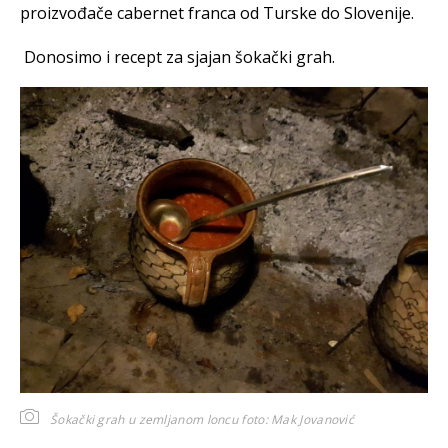
proizvođače cabernet franca od Turske do Slovenije.
Donosimo i recept za sjajan šokački grah.
Šokački grah u zemljanom loncu
foto: Mak Jovanović