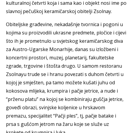
kulturalnoj četvrti koja i sama kao i objekt nosi ime po
slavnoj pečuškoj keramičarskoj obitelji Zsolnay.
Obiteljske građevine, nekadašnje tvornica i pogoni u
kojima su proizvodili ukrasne predmete, pločice i cijevi
što ih je prometnulo u svjetskog keramičarskog diva
za Austro-Ugarske Monarhije, danas su izložbeni i
koncertni prostori, muzej, planetarij, fakultetske
zgrade, trgovine i štošta drugo. U samom restoranu
Zsolnayu trude se i hranu povezati s duhom četvrti u
kojoj je smješten, pa tamo možete kušati juhu od
kokosova mlijeka, krumpira i pačje jetrice, a nude i
“prženu platu” na kojoj se kombiniraju guščja jetrice,
goveđi obrazi, svinjske koljenice u hrskavom
premazu, specijalitet “Pačji ples”, tj, pačje batake i
prsa s gušćom jetrom na žaru koje se služe uz
krokete od krumpira i luka.