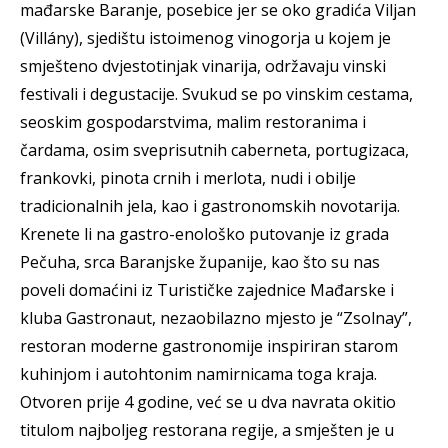
mađarske Baranje, posebice jer se oko gradića Viljan
(Villány), sjedištu istoimenog vinogorja u kojem je
smješteno dvjestotinjak vinarija, održavaju vinski
festivali i degustacije. Svukud se po vinskim cestama,
seoskim gospodarstvima, malim restoranima i
čardama, osim sveprisutnih caberneta, portugizaca,
frankovki, pinota crnih i merlota, nudi i obilje
tradicionalnih jela, kao i gastronomskih novotarija.
Krenete li na gastro-enološko putovanje iz grada
Pečuha, srca Baranjske županije, kao što su nas
poveli domaćini iz Turističke zajednice Mađarske i
kluba Gastronaut, nezaobilazno mjesto je “Zsolnay”,
restoran moderne gastronomije inspiriran starom
kuhinjom i autohtonim namirnicama toga kraja.
Otvoren prije 4 godine, već se u dva navrata okitio
titulom najboljeg restorana regije, a smješten je u