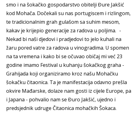
smo i na šokačko gospodarstvo obitelji Đure Jakšić
kod Mohača. Dočekali su nas portugiscem i rizlingom,
te tradicionalnim grah gulašom sa suhim mesom,
kakav je krijepio generacije za radova u poljima. -
Nekad bi naši djedovi i pradjedovi to jelo kuhali na
žaru pored vatre za radova u vinogradima. U spomen
na ta vremena i kako bi se očuvao običaj mi već 23
godine imamo Festival u kuhanju šokačkog graha -
Grahijada koji organiziramo kroz našu Mohačku
šokačku čitaonica. Ta je manifestacija odavno prešla
okvire Mađarske, dolaze nam gosti iz cijele Europe, pa
i Japana - pohvalio nam se Đuro Jakšić, ujedno i
predsjednik udruge Čitaonica mohačkih Šokaca.