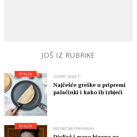
JOŠ IZ RUBRIKE
ŠPAJZA
SUPER SAVJETI
Najčešće greške u pripremi
palačinki i kako ih izbjeći
ŠPAJZA
NEOBIČNA PREHRANA
Divljač i meso bizona za