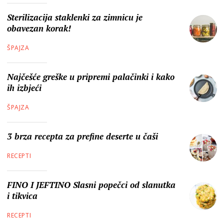
Sterilizacija staklenki za zimnicu je
obavezan korak!
ŠPAJZA
Najčešće greške u pripremi palačinki i kako
ih izbjeći
ŠPAJZA
3 brza recepta za prefine deserte u čaši
RECEPTI
FINO I JEFTINO Slasni popečci od slanutka
i tikvica
RECEPTI