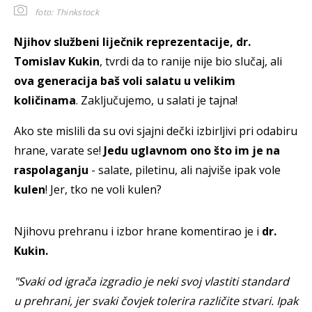
foto: Thinkstock
Njihov službeni liječnik reprezentacije, dr.
Tomislav Kukin
, tvrdi da to ranije nije bio slučaj, ali
ova generacija baš voli salatu u velikim
količinama
. Zaključujemo, u salati je tajna!
Ako ste mislili da su ovi sjajni dečki izbirljivi pri odabiru
hrane, varate se!
Jedu uglavnom ono što im je na
raspolaganju
- salate, piletinu, ali najviše ipak vole
kulen
! Jer, tko ne voli kulen?
Njihovu prehranu i izbor hrane komentirao je i
dr.
Kukin.
"Svaki od igrača izgradio je neki svoj vlastiti standard
u prehrani, jer svaki čovjek tolerira različite stvari. Ipak