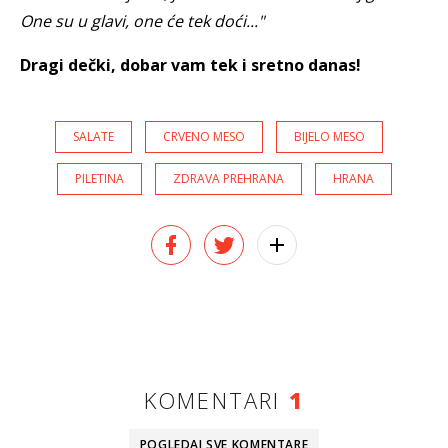
One su u glavi, one će tek doći..."
Dragi dečki, dobar vam tek i sretno danas!
SALATE
CRVENO MESO
BIJELO MESO
PILETINA
ZDRAVA PREHRANA
HRANA
KOMENTARI
1
POGLEDAJ SVE
KOMENTARE