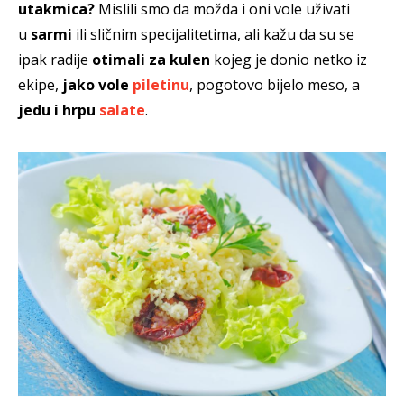
utakmica?
Mislili smo da možda i oni vole uživati
u
sarmi
ili sličnim specijalitetima, ali kažu da su se
ipak radije
otimali za kulen
kojeg je donio netko iz
ekipe,
jako vole
piletinu
, pogotovo bijelo meso, a
jedu i hrpu
salate
.