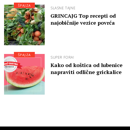
ŠPAJZA
SLASNE TAJNE
GRINCAJG Top recepti od
najobičnije vezice povrća
ŠPAJZA
SUPER FORA!
Kako od koštica od lubenice
napraviti odlične grickalice