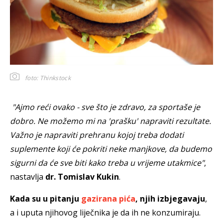
foto: Thinkstock
"Ajmo reći ovako - sve što je zdravo, za sportaše je
dobro. Ne možemo mi na 'prašku' napraviti rezultate.
Važno je napraviti prehranu kojoj treba dodati
suplemente koji će pokriti neke manjkove, da budemo
sigurni da će sve biti kako treba u vrijeme utakmice"
,
nastavlja
dr. Tomislav Kukin
.
Kada su u pitanju
gazirana pića
, njih izbjegavaju
,
a i uputa njihovog liječnika je da ih ne konzumiraju.