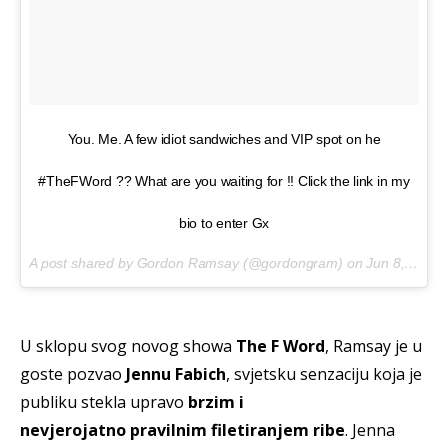
You. Me. A few idiot sandwiches and VIP spot on he
#TheFWord ?? What are you waiting for !! Click the link in my
bio to enter Gx
A post shared by Gordon Ramsay (@gordongram) on
Jun 8, 2017 at 10:54am PDT
U sklopu svog novog showa
The F Word
, Ramsay je u
goste pozvao
Jennu Fabich
, svjetsku senzaciju koja je
publiku stekla upravo
brzim i
nevjerojatno pravilnim filetiranjem ribe
. Jenna