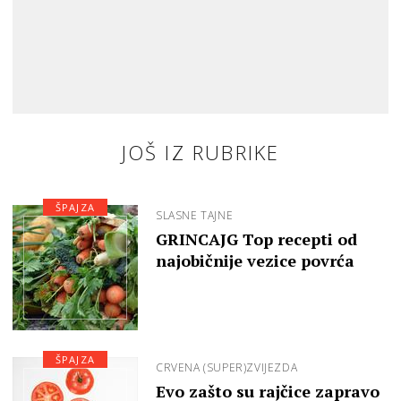
JOŠ IZ RUBRIKE
ŠPAJZA
SLASNE TAJNE
GRINCAJG Top recepti od
najobičnije vezice povrća
ŠPAJZA
CRVENA (SUPER)ZVIJEZDA
Evo zašto su rajčice zapravo