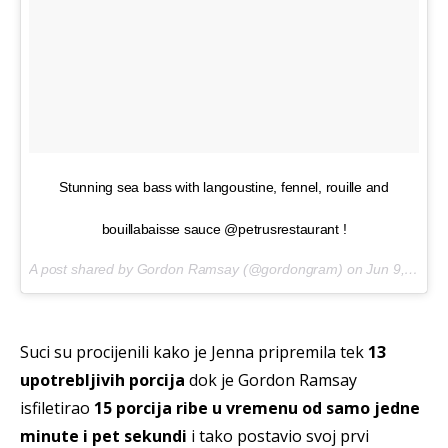
Stunning sea bass with langoustine, fennel, rouille and
bouillabaisse sauce @petrusrestaurant !
A post shared by Gordon Ramsay (@gordongram) on
Jun 9, 2017 at 8:14am PDT
Suci su procijenili kako je Jenna pripremila tek
13
upotrebljivih porcija
dok je Gordon Ramsay
isfiletirao
15 porcija ribe u vremenu od samo jedne
minute i pet sekundi
i tako postavio svoj prvi