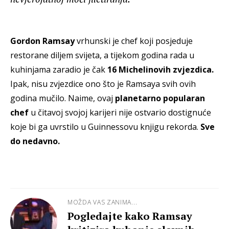
Gordon Ramsay
vrhunski je chef koji posjeduje
restorane diljem svijeta, a tijekom godina rada u
kuhinjama zaradio je čak
16 Michelinovih zvjezdica.
Ipak, nisu zvjezdice ono što je Ramsaya svih ovih
godina mučilo. Naime, ovaj
planetarno popularan
chef
u čitavoj svojoj karijeri nije ostvario dostignuće
koje bi ga uvrstilo u Guinnessovu knjigu rekorda.
Sve
do nedavno.
MOŽDA VAS ZANIMA...
Pogledajte kako Ramsay