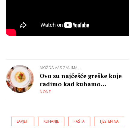
MOŽDA VAS ZANIMA...
Ovo su najčešće greške koje
radimo kad kuhamo
tjesteninu
NONE
SAVJETI
KUHANJE
PAŠTA
TJESTENINA