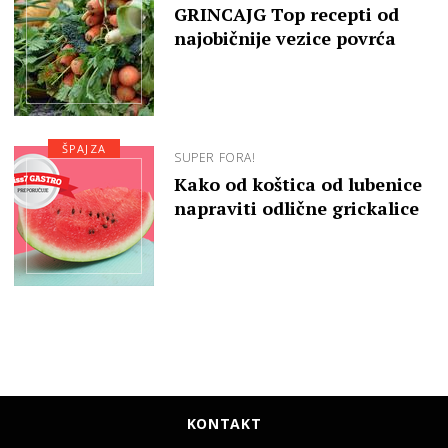
GRINCAJG Top recepti od
najobičnije vezice povrća
ŠPAJZA
SUPER FORA!
Kako od koštica od lubenice
napraviti odlične grickalice
KONTAKT