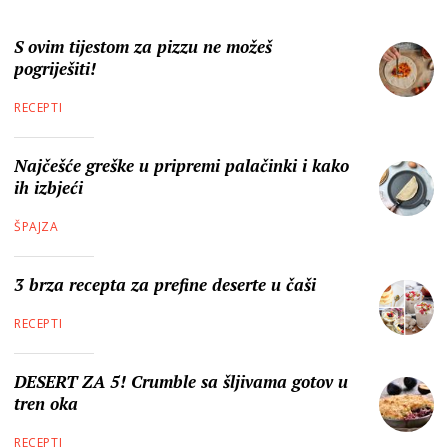
S ovim tijestom za pizzu ne možeš
pogriješiti!
RECEPTI
Najčešće greške u pripremi palačinki i kako
ih izbjeći
ŠPAJZA
3 brza recepta za prefine deserte u čaši
RECEPTI
DESERT ZA 5! Crumble sa šljivama gotov u
tren oka
RECEPTI