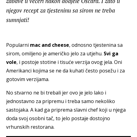
zabave u večeri nakon dodjele Oscara. I zato u
njegov recept za tjesteninu sa sirom ne treba
sumnjati!
Popularni
mac and cheese
, odnosno tjestenina sa
sirom, omiljeno je američko jelo za utjehu.
Svi ga
vole
, i postoje stotine i tisuće verzija ovog jela. Oni
Amerikanci kojima se ne da kuhati često posežu i za
gotovim verzijama.
No stvarno ne bi trebali jer ovo je jelo lako i
jednostavno za pripremu i treba samo nekoliko
sastojaka. A kad ga priprema slavni chef koji u njega
doda svoj osobni tač, to jelo postaje dostojno
vrhunskih restorana.