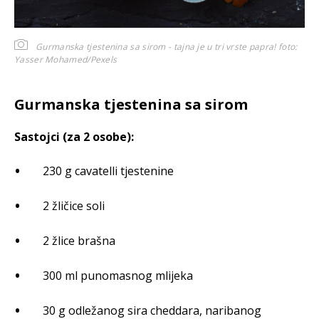
Gurmanska tjestenina sa sirom - tajna je u tri vrste papra!
foto:
Yasser Mohamed/Pexels
Gurmanska tjestenina sa sirom
Sastojci (za 2 osobe):
230 g cavatelli tjestenine
2 žličice soli
2 žlice brašna
300 ml punomasnog mlijeka
30 g odležanog sira cheddara, naribanog