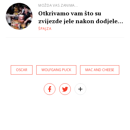
MOŽDA VAS ZANIMA...
Otkrivamo vam što su
zvijezde jele nakon dodjele
Oscara
ŠPAJZA
OSCAR
WOLFGANG PUCK
MAC AND CHEESE