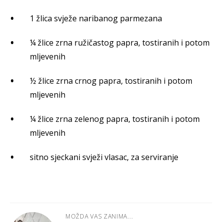
1 žlica svježe naribanog parmezana
¼ žlice zrna ružičastog papra, tostiranih i potom
mljevenih
½ žlice zrna crnog papra, tostiranih i potom
mljevenih
¼ žlice zrna zelenog papra, tostiranih i potom
mljevenih
sitno sjeckani svježi vlasac, za serviranje
MOŽDA VAS ZANIMA...