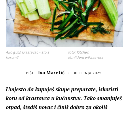
Ako guliš krastavac - što s
foto: Kitchen
korom?
Konfidence/Pinterest
Iva Maretić
PIŠE
/
30. LIPNJA 2025.
Umjesto da kupuješ skupe preparate, iskoristi
koru od krastavca u kućanstvu. Tako smanjuješ
otpad, štediš novac i činiš dobro za okoliš