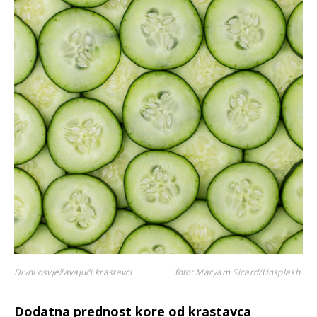
Divni osvježavajući krastavci
foto: Maryam Sicard/Unsplash
Dodatna prednost kore od krastavca