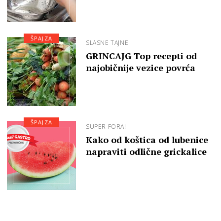
ŠPAJZA
SLASNE TAJNE
GRINCAJG Top recepti od
najobičnije vezice povrća
ŠPAJZA
SUPER FORA!
Kako od koštica od lubenice
napraviti odlične grickalice