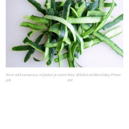
Kora od krastavaca vrijedan je sasto
foto: @fabricatidiem2day Pinter
jak
est