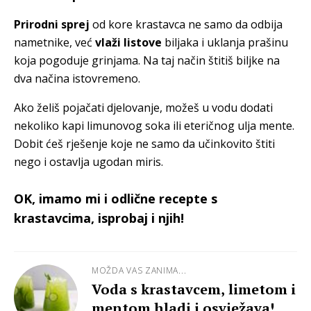
Prirodni sprej
od kore krastavca ne samo da odbija
nametnike, već
vlaži listove
biljaka i uklanja prašinu
koja pogoduje grinjama. Na taj način štitiš biljke na
dva načina istovremeno.
Ako želiš pojačati djelovanje, možeš u vodu dodati
nekoliko kapi limunovog soka ili eteričnog ulja mente.
Dobit ćeš rješenje koje ne samo da učinkovito štiti
nego i ostavlja ugodan miris.
OK, imamo mi i odlične recepte s
krastavcima, isprobaj i njih!
MOŽDA VAS ZANIMA...
Voda s krastavcem, limetom i
mentom hladi i osvježava!