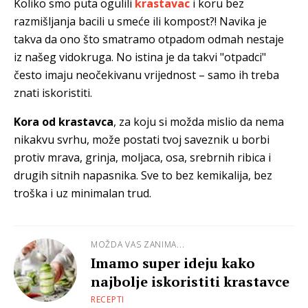
Koliko smo puta ogulili
krastavac
i koru bez
razmišljanja bacili u smeće ili kompost?! Navika je
takva da ono što smatramo otpadom odmah nestaje
iz našeg vidokruga. No istina je da takvi "otpadci"
često imaju neočekivanu vrijednost – samo ih treba
znati iskoristiti.
Kora od krastavca
, za koju si možda mislio da nema
nikakvu svrhu, može postati tvoj saveznik u borbi
protiv mrava, grinja, moljaca, osa, srebrnih ribica i
drugih sitnih napasnika. Sve to bez kemikalija, bez
troška i uz minimalan trud.
MOŽDA VAS ZANIMA...
Imamo super ideju kako
najbolje iskoristiti krastavce
RECEPTI