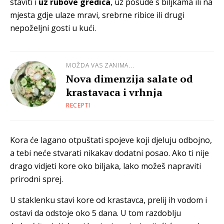
staviti i
uz rubove gredica
, uz posude s biljkama ili na
mjesta gdje ulaze mravi, srebrne ribice ili drugi
nepoželjni gosti u kući.
MOŽDA VAS ZANIMA...
Nova dimenzija salate od
krastavaca i vrhnja
RECEPTI
Kora će lagano otpuštati spojeve koji djeluju odbojno,
a tebi neće stvarati nikakav dodatni posao. Ako ti nije
drago vidjeti kore oko biljaka, lako možeš napraviti
prirodni sprej.
U staklenku stavi kore od krastavca, prelij ih vodom i
ostavi da odstoje oko 5 dana. U tom razdoblju