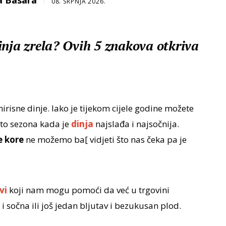
a Basara
/
08. SRPNJA 2026.
inja zrela? Ovih 5 znakova otkriva
irisne dinje. Iako je tijekom cijele godine možete
eto sezona kada je
dinja
najslađa i najsočnija.
e kore
ne možemo ba[ vidjeti što nas čeka pa je
vi
koji nam mogu pomoći da već u trgovini
 i sočna ili još jedan bljutav i bezukusan plod.