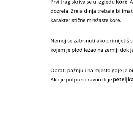
Prvi trag skriva se u izgledu
kore
. 
dozrela. Zrela dinja trebala bi ima
karakteristične mrežaste kore.
Nemoj se zabrinuti ako primijetiš svj
kojem je plod ležao na zemlji dok j
Obrati pažnju i na mjesto gdje je b
Ako je potpuno ravno ili je
peteljk