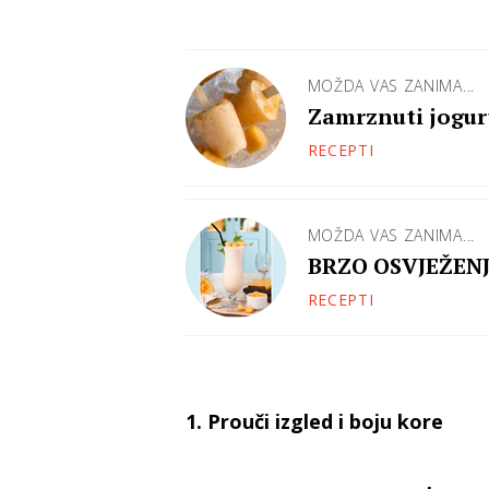
MOŽDA VAS ZANIMA...
Zamrznuti jogurt
kombinacija
RECEPTI
MOŽDA VAS ZANIMA...
BRZO OSVJEŽENJE
RECEPTI
1. Prouči izgled i boju kore