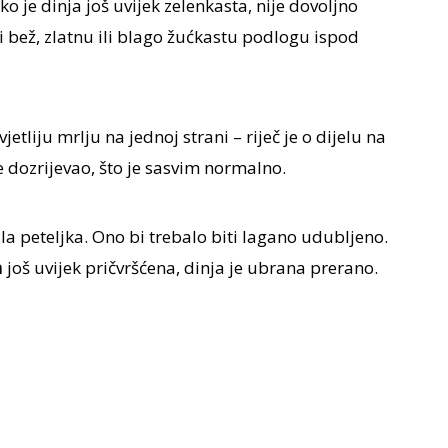
Ako je dinja još uvijek zelenkasta, nije dovoljno
ti bež, zlatnu ili blago žućkastu podlogu ispod
etliju mrlju na jednoj strani – riječ je o dijelu na
e dozrijevao, što je sasvim normalno.
ila peteljka. Ono bi trebalo biti lagano udubljeno.
a
još uvijek pričvršćena, dinja je ubrana prerano.