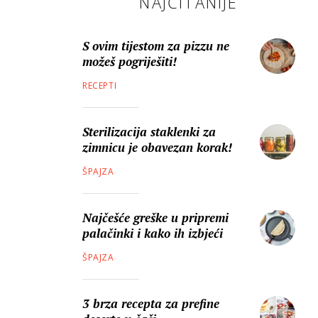
NAJČITANIJE
S ovim tijestom za pizzu ne
možeš pogriješiti!
RECEPTI
Sterilizacija staklenki za
zimnicu je obavezan korak!
ŠPAJZA
Najčešće greške u pripremi
palačinki i kako ih izbjeći
ŠPAJZA
3 brza recepta za prefine