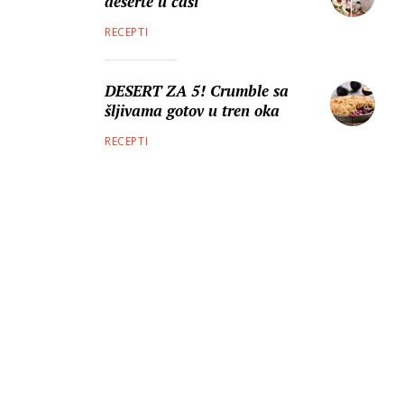
deserte u čaši
RECEPTI
DESERT ZA 5! Crumble sa
šljivama gotov u tren oka
RECEPTI