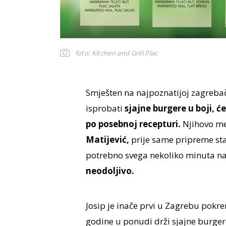
foto: Kitchen and Grill Plac
Smješten na najpoznatijoj zagrebač
isprobati
sjajne burgere u boji, će
po posebnoj recepturi.
Njihovo me
Matijević,
prije same pripreme sta
potrebno svega nekoliko minuta na 
neodoljivo.
Josip je inače prvi u Zagrebu pokr
godine u ponudi drži sjajne burge