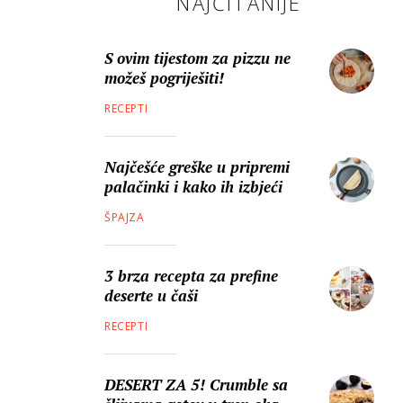
NAJČITANIJE
S ovim tijestom za pizzu ne
možeš pogriješiti!
RECEPTI
Najčešće greške u pripremi
palačinki i kako ih izbjeći
ŠPAJZA
3 brza recepta za prefine
deserte u čaši
RECEPTI
DESERT ZA 5! Crumble sa