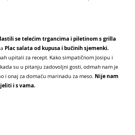
lastili se telećim trgancima i piletinom s grilla
la
Plac salata od kupusa i bučinih sjemenki.
ah upitali za recept. Kako simpatičnom Josipu i
ko kada su u pitanju zadovoljni gosti, odmah nam je
odao i onaj za domaću marinadu za meso.
Nije nam
eliti i s vama.