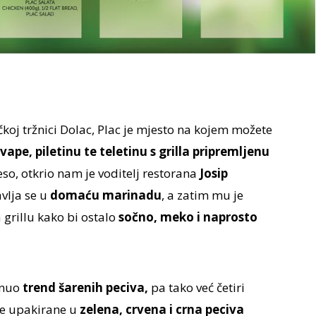
koj tržnici Dolac, Plac je mjesto na kojem možete
vape, piletinu te teletinu s grilla pripremljenu
so, otkrio nam je voditelj restorana
Josip
vlja se u
domaću marinadu
, a zatim mu je
grillu kako bi ostalo
sočno, meko i naprosto
enuo
trend šarenih peciva,
pa tako već četiri
re upakirane u
zelena, crvena i crna peciva