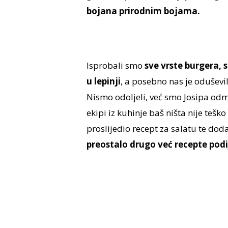
bojana prirodnim bojama.
Isprobali smo
sve vrste burgera, s
u lepinji
, a posebno nas je oduševi
Nismo odoljeli, već smo Josipa odm
ekipi iz kuhinje baš ništa nije teš
proslijedio recept za salatu te d
preostalo drugo već recepte podij