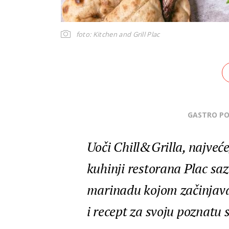
foto: Kitchen and Grill Plac
GASTRO P
Uoči Chill&Grilla, najveće
kuhinji restorana Plac saz
marinadu kojom začinjavaju
i recept za svoju poznatu 