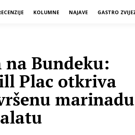
RECENZIJE
KOLUMNE
NAJAVE
GASTRO ZVIJE
h na Bundeku:
ll Plac otkriva
avršenu marinadu
salatu