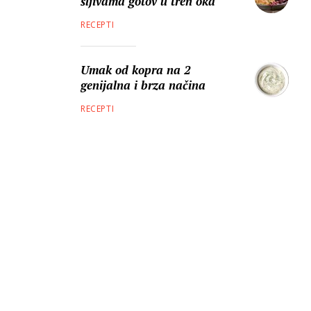
šljivama gotov u tren oka
RECEPTI
Umak od kopra na 2
genijalna i brza načina
RECEPTI