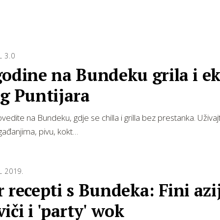
 3.0
odine na Bundeku grila i e
g Puntijara
vedite na Bundeku, gdje se chilla i grilla bez prestanka. Uživaj
ađanjima, pivu, kokt…
L 2019.
 recepti s Bundeka: Fini azi
iči i 'party' wok