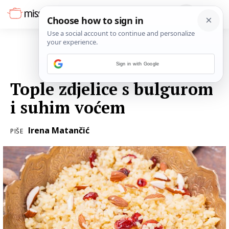
Sign in with Google
23. VELJAČE 2017.
Tople zdjelice s bulgurom
i suhim voćem
Irena Matančić
PIŠE