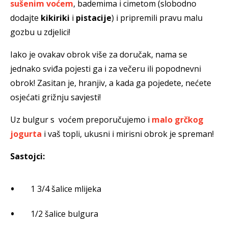
sušenim voćem
, bademima i cimetom (slobodno
dodajte
kikiriki
i
pistacije
) i pripremili pravu malu
gozbu u zdjelici!
Iako je ovakav obrok više za doručak, nama se
jednako sviđa pojesti ga i za večeru ili popodnevni
obrok! Zasitan je, hranjiv, a kada ga pojedete, nećete
osjećati grižnju savjesti!
Uz bulgur s voćem preporučujemo i
malo grčkog
jogurta
i vaš topli, ukusni i mirisni obrok je spreman!
Sastojci:
1 3/4 šalice mlijeka
1/2 šalice bulgura