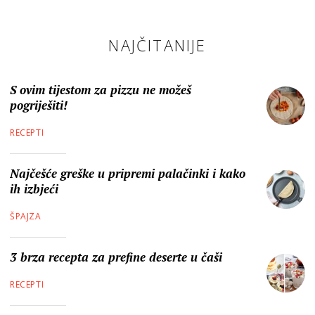
NAJČITANIJE
S ovim tijestom za pizzu ne možeš
pogriješiti!
RECEPTI
Najčešće greške u pripremi palačinki i kako
ih izbjeći
ŠPAJZA
3 brza recepta za prefine deserte u čaši
RECEPTI