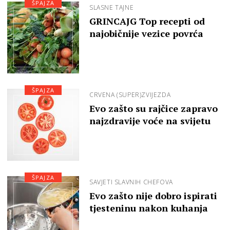
ŠPAJZA
SLASNE TAJNE
GRINCAJG Top recepti od
najobičnije vezice povrća
ŠPAJZA
CRVENA (SUPER)ZVIJEZDA
Evo zašto su rajčice zapravo
najzdravije voće na svijetu
ŠPAJZA
SAVJETI SLAVNIH CHEFOVA
Evo zašto nije dobro ispirati
tjesteninu nakon kuhanja