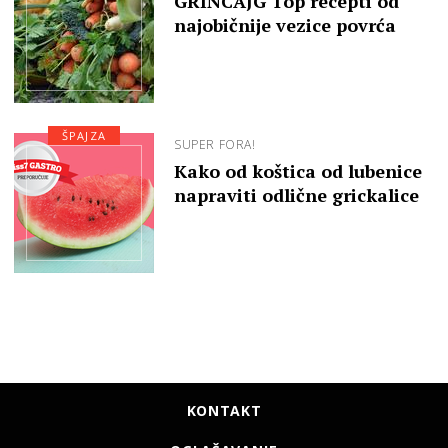
GRINCAJG Top recepti od
najobičnije vezice povrća
ŠPAJZA
SUPER FORA!
Kako od koštica od lubenice
napraviti odlične grickalice
KONTAKT