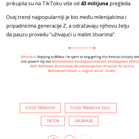
prikupila su na TikToku više od
43 milijuna
pregleda.
Ovaj trend najpopularniji je bio među milenijalcima i
pripadnicima generacije Z, a odražavaju njihovu želju
da pauzu provedu "uživajući u malim stvarima".
@hauskris
Replying to @Mara i’ve spent so long getting this formula clinically tes
and proven!! (by me)
#dietcokebreak
#middaydietcokebreak
#middaybreak
#dietc
#wfh
#wfhbreak
#lunchbreak
#truelemonpartner
#truelime
#truecitrus
#dietcokewithlemon
♬ original sound - Kristen
FOOD TRENDOVI
FOOD TRENDOVI 2023.
TIKTOK
GRUBHUB