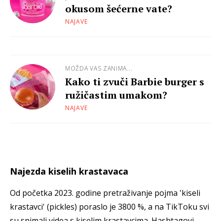
okusom šećerne vate?
NAJAVE
MOŽDA VAS ZANIMA...
Kako ti zvuči Barbie burger s
ružičastim umakom?
NAJAVE
Najezda kiselih krastavaca
Od početka 2023. godine pretraživanje pojma 'kiseli
krastavci' (pickles) poraslo je 3800 %, a na TikToku svi
su snimali videa s kiselim krastavcima. Hashtagovi