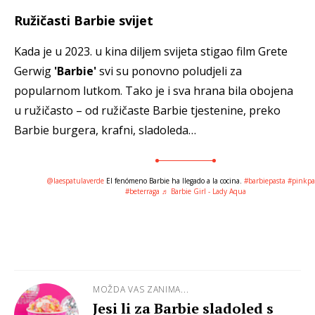
Ružičasti Barbie svijet
Kada je u 2023. u kina diljem svijeta stigao film Grete
Gerwig
'Barbie'
svi su ponovno poludjeli za
popularnom lutkom. Tako je i sva hrana bila obojena
u ružičasto – od ružičaste Barbie tjestenine, preko
Barbie burgera, krafni, sladoleda…
@laespatulaverde
El fenómeno Barbie ha llegado a la cocina.
#barbiepasta
#pinkpa
#beterraga
♬ Barbie Girl - Lady Aqua
MOŽDA VAS ZANIMA...
Jesi li za Barbie sladoled s