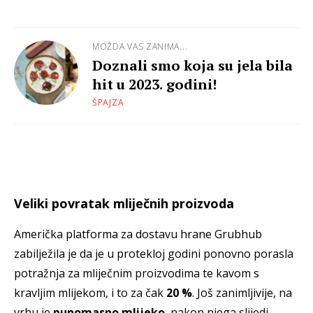
MOŽDA VAS ZANIMA...
Doznali smo koja su jela bila
hit u 2023. godini!
ŠPAJZA
Veliki povratak mliječnih proizvoda
Američka platforma za dostavu hrane Grubhub
zabilježila je da je u protekloj godini ponovno porasla
potražnja za mliječnim proizvodima te kavom s
kravljim mlijekom, i to za čak
20 %
. Još zanimljivije, na
vrhu je
punomasno mlijeko
, nakon njega slijedi