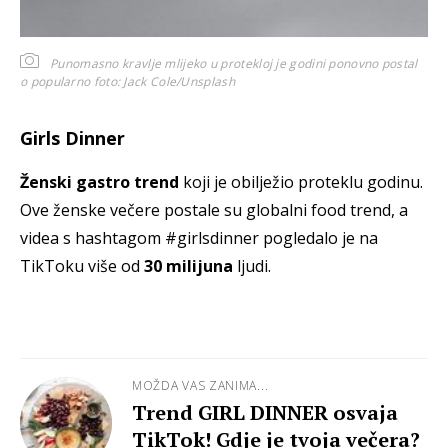
Punomasno kravlje mlijeko u protekloj je godini ponovno postal
o popularno
foto: Jack Cole/Unsplash
Girls Dinner
Ženski gastro trend
koji je obilježio proteklu godinu.
Ove ženske večere postale su globalni food trend, a
videa s hashtagom #girlsdinner pogledalo je na
TikToku više od
30 milijuna
ljudi.
MOŽDA VAS ZANIMA...
Trend GIRL DINNER osvaja
TikTok! Gdje je tvoja večera?