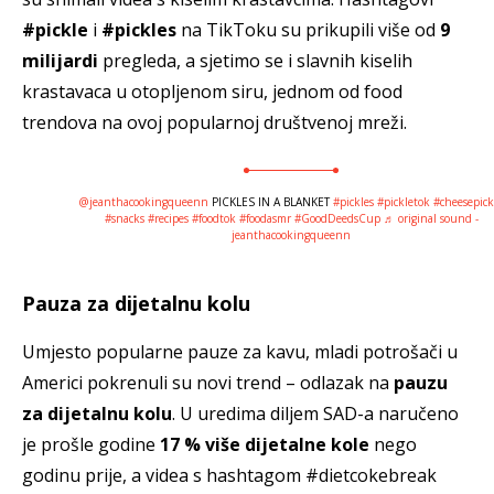
#pickle
i
#pickles
na TikToku su prikupili više od
9
milijardi
pregleda, a sjetimo se i slavnih kiselih
krastavaca u otopljenom siru, jednom od food
trendova na ovoj popularnoj društvenoj mreži.
@jeanthacookingqueenn
PICKLES IN A BLANKET
#pickles
#pickletok
#cheesepick
#snacks
#recipes
#foodtok
#foodasmr
#GoodDeedsCup
♬ original sound -
jeanthacookingqueenn
Pauza za dijetalnu kolu
Umjesto popularne pauze za kavu, mladi potrošači u
Americi pokrenuli su novi trend – odlazak na
pauzu
za dijetalnu kolu
. U uredima diljem SAD-a naručeno
je prošle godine
17 % više dijetalne kole
nego
godinu prije, a videa s hashtagom #dietcokebreak