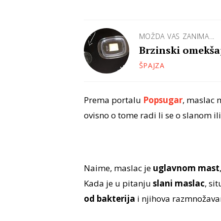
MOŽDA VAS ZANIMA...
Brzinski omekšaj
ŠPAJZA
Prema portalu
Popsugar
, maslac 
ovisno o tome radi li se o slanom i
Naime, maslac je
uglavnom mast
Kada je u pitanju
slani maslac
, sit
od bakterija
i njihova razmnožava