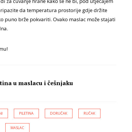
udi za čuvanje hrane kako se ne bi, pod utjecajem
ripazite da temperatura prostorije gdje držite
ako puno brže pokvariti. Ovako maslac može stajati
dna.
emu!
tina u maslacu i češnjaku
NI
PILETINA
DORUČAK
RUČAK
MASLAC