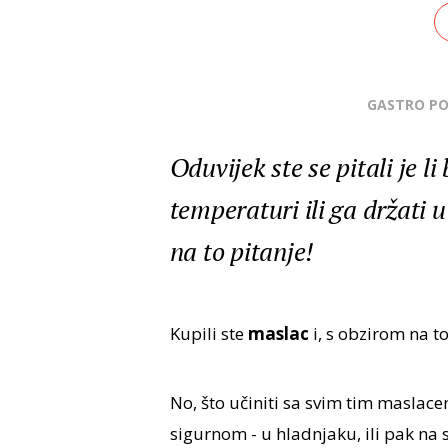
GASTRO P
Oduvijek ste se pitali je l
temperaturi ili ga držati 
na to pitanje!
Kupili ste
maslac
i, s obzirom na t
No, što učiniti sa svim tim maslacem
sigurnom - u hladnjaku, ili pak na