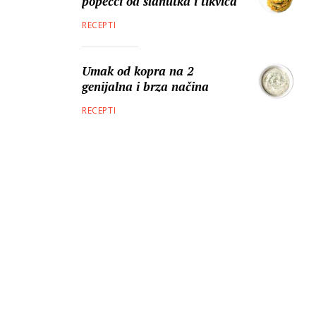
popečci od slanutka i tikvica
RECEPTI
Umak od kopra na 2
genijalna i brza načina
RECEPTI