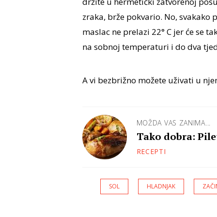
držite u hermetički zatvorenoj pos
zraka, brže pokvario. No, svakako p
maslac ne prelazi 22° C jer će se t
na sobnoj temperaturi i do dva tje
A vi bezbrižno možete uživati u nj
MOŽDA VAS ZANIMA...
Tako dobra: Pile
RECEPTI
SOL
HLADNJAK
ZAČI