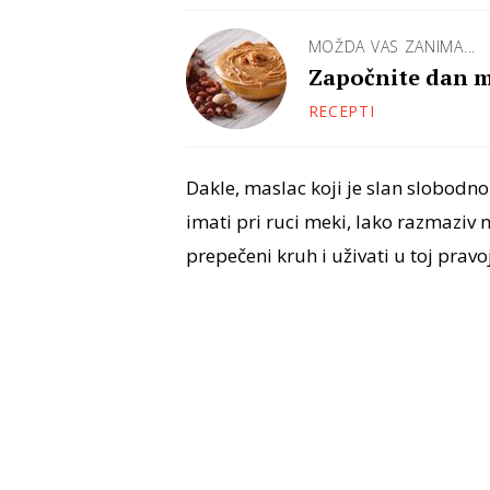
MOŽDA VAS ZANIMA...
Započnite dan m
RECEPTI
Dakle, maslac koji je slan slobodn
imati pri ruci meki, lako razmaziv
prepečeni kruh i uživati u toj pravoj