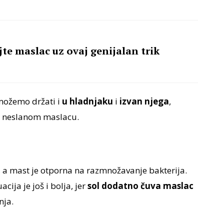
te maslac uz ovaj genijalan trik
možemo držati i
u hladnjaku
i
izvan njega
,
li neslanom maslacu.
, a mast je otporna na razmnožavanje bakterija.
uacija je još i bolja, jer
sol dodatno čuva maslac
nja.