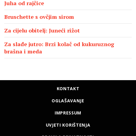
Juha od rajčice
Bruschette s ovčjim sirom
Za cijelu obitelj: Juneći rižot
Za slađe jutro: Brzi kolač od kukuruznog
brašna i meda
KONTAKT
OGLAŠAVANJE
IMPRESSUM
UVJETI KORIŠTENJA