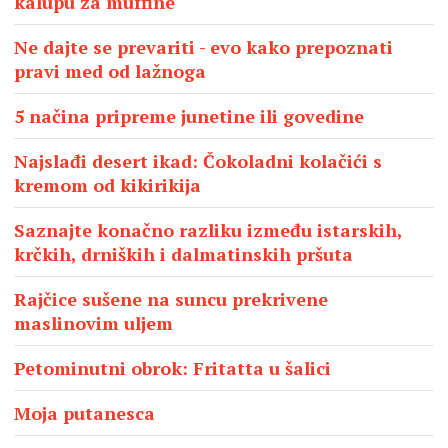
kalupu za muffine
Ne dajte se prevariti - evo kako prepoznati
pravi med od lažnoga
5 načina pripreme junetine ili govedine
Najslađi desert ikad: Čokoladni kolačići s
kremom od kikirikija
Saznajte konačno razliku između istarskih,
krčkih, drniških i dalmatinskih pršuta
Rajčice sušene na suncu prekrivene
maslinovim uljem
Petominutni obrok: Fritatta u šalici
Moja putanesca