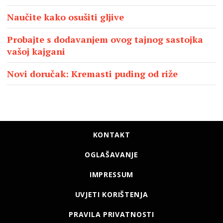
Naučite kako osušiti gljive
Probajte s dodavanjem ovog tajnog sastojka
vašoj kajgani
Novi doručak: Kremasti puding od riže
KONTAKT
OGLAŠAVANJE
IMPRESSUM
UVJETI KORIŠTENJA
PRAVILA PRIVATNOSTI