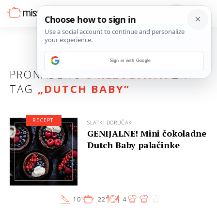
Sign in with Google
PRONAĐENO
8 REZULTATA
ZA
TAG
„
DUTCH BABY
”
RECEPTI
SLATKI DORUČAK
GENIJALNE! Mini čokoladne
Dutch Baby palačinke
10'
22'
4