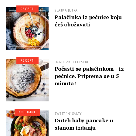
RECEPTI
SLATKA JUTRA
Palačinka iz pećnice koju
ćeš obožavati
RECEPTI
DORUČAK ILI DESERT
Počasti se palačinkom - iz
pećnice. Priprema se u 5
minuta!
KOLUMNE
SWEET 'N' SALTY
Dutch baby pancake u
slanom izdanju