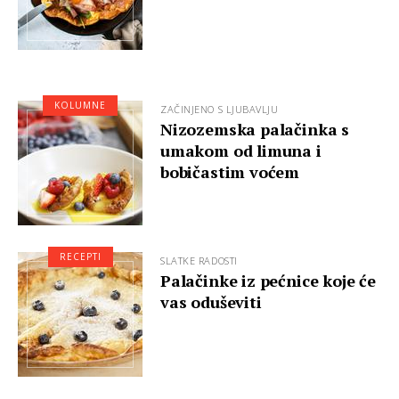
KOLUMNE
ZAČINJENO S LJUBAVLJU
Nizozemska palačinka s
umakom od limuna i
bobičastim voćem
RECEPTI
SLATKE RADOSTI
Palačinke iz pećnice koje će
vas oduševiti