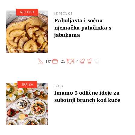
RECEPTI
IZ PEĆNICE
Pahuljasta i sočna
njemačka palačinka s
jabukama
10'
25'
4
ŠPAJZA
TOP 3
Imamo 3 odlične ideje za
subotnji brunch kod kuće