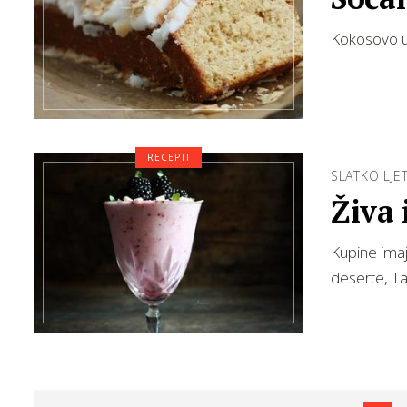
Kokosovo ulj
RECEPTI
SLATKO LJE
Živa 
Kupine imaj
deserte, Ta