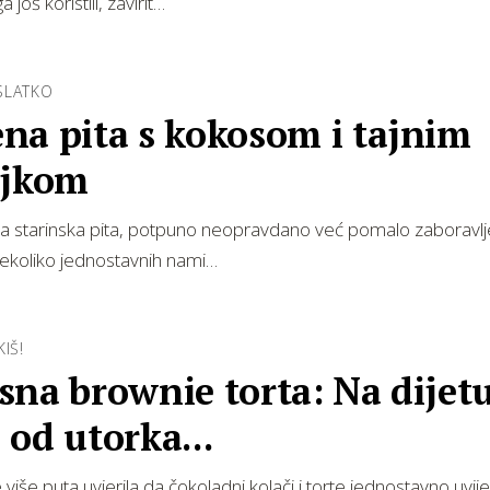
 još koristili, zavirit…
SLATKO
na pita s kokosom i tajnim
ojkom
a starinska pita, potpuno neopravdano već pomalo zaboravlje
nekoliko jednostavnih nami…
IŠ!
na brownie torta: Na dijet
od utorka...
više puta uvjerila da čokoladni kolači i torte jednostavno uvije