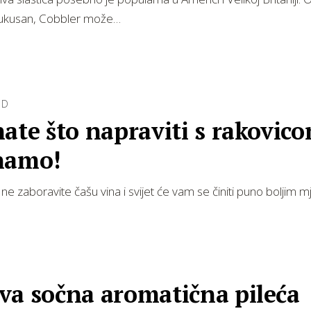
 ukusan, Cobbler može…
OD
ate što napraviti s rakovic
namo!
 ne zaboravite čašu vina i svijet će vam se činiti puno boljim 
va sočna aromatična pileća