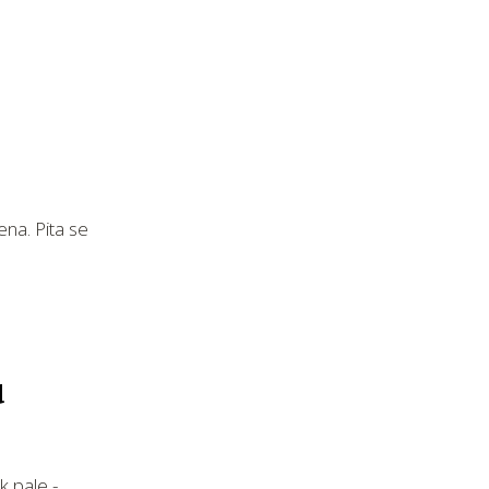
na. Pita se
u
k pale -