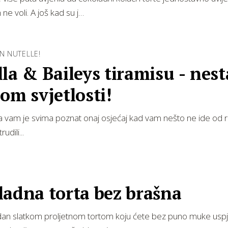
ne voli. A još kad su j…
AN NUTELLE!
la & Baileys tiramisu - nest
om svjetlosti!
a vam je svima poznat onaj osjećaj kad vam nešto ne ide od 
rudili...
ladna torta bez brašna
 dan slatkom proljetnom tortom koju ćete bez puno muke uspj