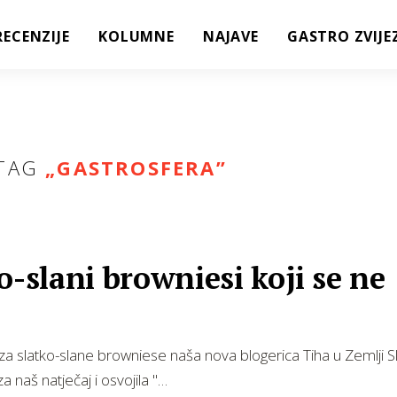
RECENZIJE
KOLUMNE
NAJAVE
GASTRO ZVIJE
TAG
„
GASTROSFERA
”
o-slani browniesi koji se ne
 slatko-slane browniese naša nova blogerica Tiha u Zemlji Sl
 za naš natječaj i osvojila "…