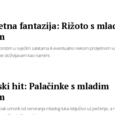
etna fantazija: Rižoto s ml
m
koristim u svježim salatama ili eventualno nekom proljetnom var
ne doživljavam kao namirni…
Palačinke s mladim
m
pak umorili od serviranja mladog luka isključivo uz pečenje, a 