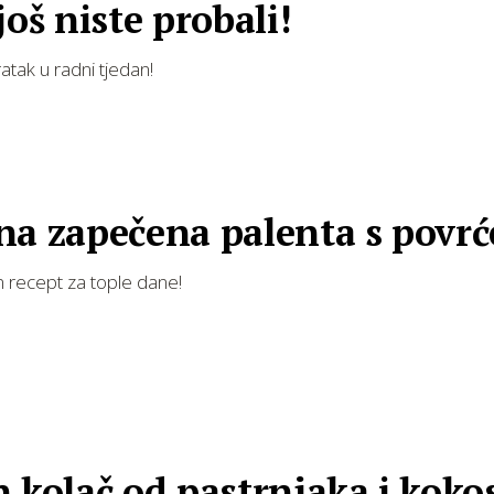
još niste probali!
atak u radni tjedan!
na zapečena palenta s povr
n recept za tople dane!
 kolač od pastrnjaka i koko