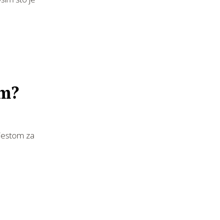
om?
mjestom za