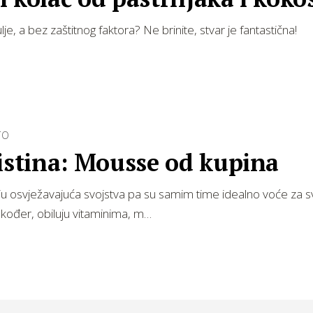
e, a bez zaštitnog faktora? Ne brinite, stvar je fantastična!
TO
istina: Mousse od kupina
u osvježavajuća svojstva pa su samim time idealno voće za sv
kođer, obiluju vitaminima, m…