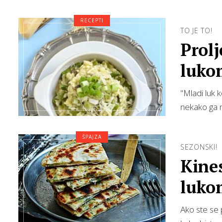
RECEPTI
TO JE TO!
Prolj
luko
"Mladi luk 
nekako ga 
ŠPAJZA
SEZONSKI!
Kineski hit: 
luko
Ako ste se 