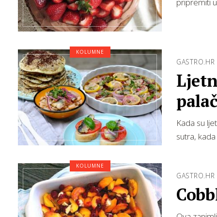
pripremiti 
KOLUMNE
GASTRO.HR
Ljetn
palač
Kada su lje
sutra, kada
KOLUMNE
GASTRO.HR
Cobb
Ova zanimlji