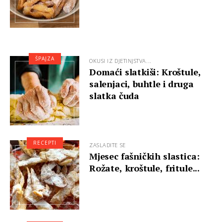
ŠPAJZA
OKUSI IZ DJETINJSTVA...
Domaći slatkiši: Kroštule,
salenjaci, buhtle i druga
slatka čuda
RECEPTI
ZASLADITE SE
Mjesec fašničkih slastica:
Rožate, kroštule, fritule...