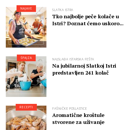
NAJAVE
SLATKA ISTRA
Tko najbolje peče kolače u
Istri? Doznat ćemo uskoro...
ŠPAJZA
NAJSLAĐA ISTARSKA FEŠTA
Na jubilarnoj Slatkoj Istri
predstavljen 241 kolač
RECEPTI
FAŠNIČKE POSLASTICE
Aromatične kroštule
stvorene za uživanje