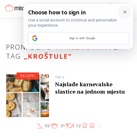
Sign in with Google
PRONAĐENO
14 REZULTATA
ZA
TAG
„
KROŠTULE
”
RECEPTI
TOP 5
Najslađe karnevalske
slastice na jednom mjestu
55'
31'
12