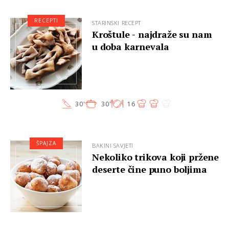
RECEPTI
STARINSKI RECEPT
Kroštule - najdraže su nam
u doba karnevala
30'
30'
16
ŠPAJZA
BAKINI SAVJETI
Nekoliko trikova koji pržene
deserte čine puno boljima