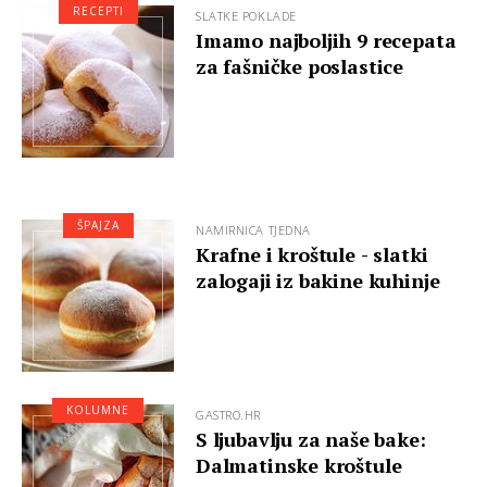
RECEPTI
SLATKE POKLADE
Imamo najboljih 9 recepata
za fašničke poslastice
ŠPAJZA
NAMIRNICA TJEDNA
Krafne i kroštule - slatki
zalogaji iz bakine kuhinje
KOLUMNE
GASTRO.HR
S ljubavlju za naše bake:
Dalmatinske kroštule