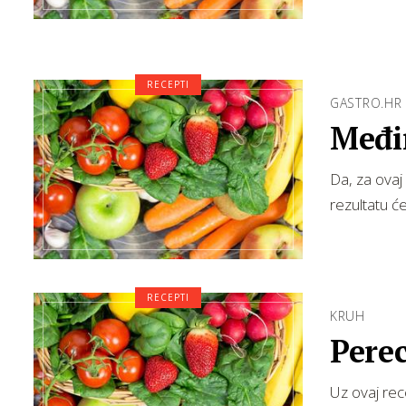
RECEPTI
GASTRO.HR
Međi
Da, za ovaj
rezultatu će
RECEPTI
KRUH
Perec
Uz ovaj rec