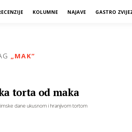
RECENZIJE
KOLUMNE
NAJAVE
GASTRO ZVIJE
AG
„
MAK
”
ka torta od maka
zimske dane ukusnom i hranjivom tortom