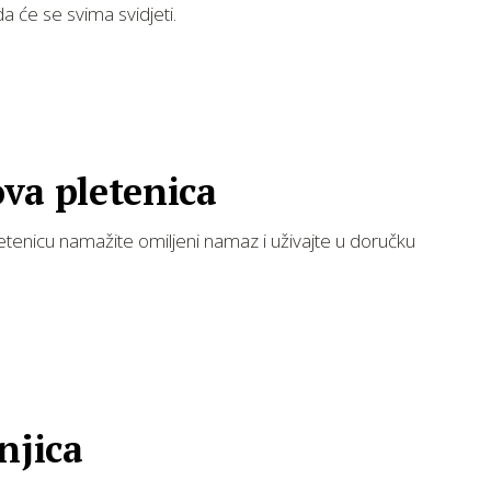
a će se svima svidjeti.
va pletenica
etenicu namažite omiljeni namaz i uživajte u doručku
njica