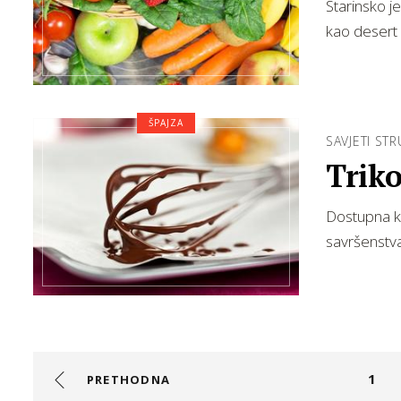
Starinsko j
kao desert
ŠPAJZA
SAVJETI ST
Triko
Dostupna k
savršenstva
1
PRETHODNA