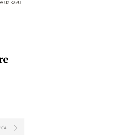
ne uz kavu
re
EĆA