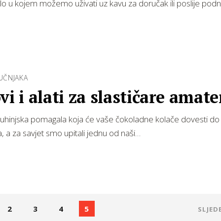
elo u kojem možemo uživati uz kavu za doručak ili poslije pod
RUČNJAKA
vi i alati za slastičare amate
uhinjska pomagala koja će vaše čokoladne kolače dovesti do
, a za savjet smo upitali jednu od naši…
2
3
4
5
SLJED