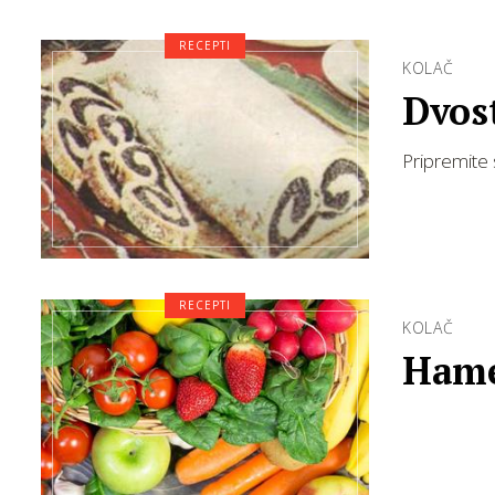
RECEPTI
KOLAČ
Dvos
Pripremite 
RECEPTI
KOLAČ
Hame