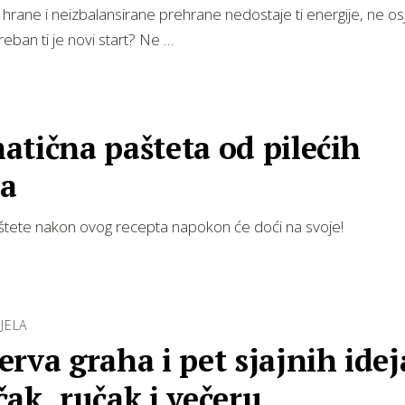
hrane i neizbalansirane prehrane nedostaje ti energije, ne os
reban ti je novi start? Ne …
tična pašteta od pilećih
ca
paštete nakon ovog recepta napokon će doći na svoje!
 JELA
rva graha i pet sjajnih idej
ak, ručak i večeru