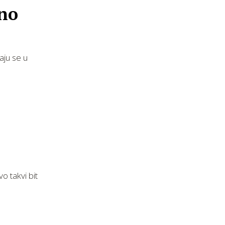
vno
aju se u
o takvi bit