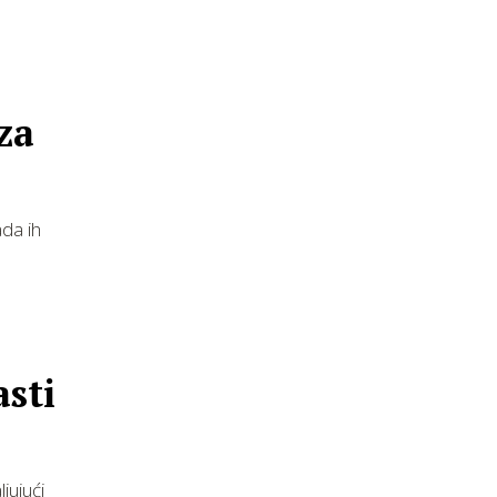
za
ada ih
asti
jujući