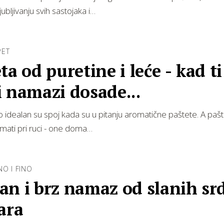
ubljivanju svih sastojaka i…
PET
ta od puretine i leće - kad ti
 namazi dosade...
 idealan su spoj kada su u pitanju aromatične paštete. A paš
imati pri ruci - one doma…
O I FINO
n i brz namaz od slanih sr
ara