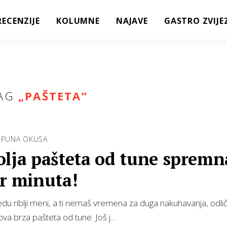
RECENZIJE
KOLUMNE
NAJAVE
GASTRO ZVIJE
AG
„
PAŠTETA
”
I PUNA OKUSA
lja pašteta od tune spremn
ar minuta!
edu riblji meni, a ti nemaš vremena za duga nakuhavanja, odli
 ova brza pašteta od tune. Još j…