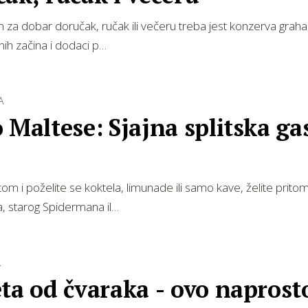
za dobar doručak, ručak ili večeru treba jest konzerva graha, žl
enih začina i dodaci p…
A
 Maltese: Sjajna splitska ga
tom i poželite se koktela, limunade ili samo kave, želite pritom
, starog Spidermana il…
.
ta od čvaraka - ovo naprost