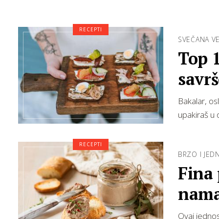
RECEPTI
SVEČANA V
Top 1
savr
Bakalar, osl
upakiraš u 
RECEPTI
BRZO I JE
Fina 
namaz
Ovaj jednos