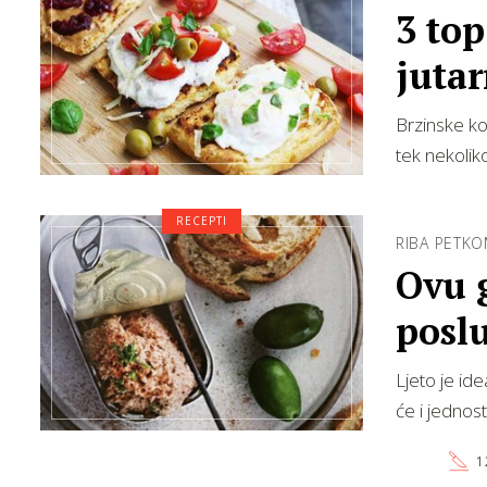
3 top
jutar
Brzinske ko
tek nekolik
RECEPTI
RIBA PETK
Ovu g
poslu
Ljeto je ide
će i jednost
1