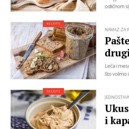
odličnom slj
RECEPTI
NAMAZ ZA 
Pašte
drugi
Leća i meso
što volimo 
RECEPTI
JEDNOSTAVN
Ukusa
i kap