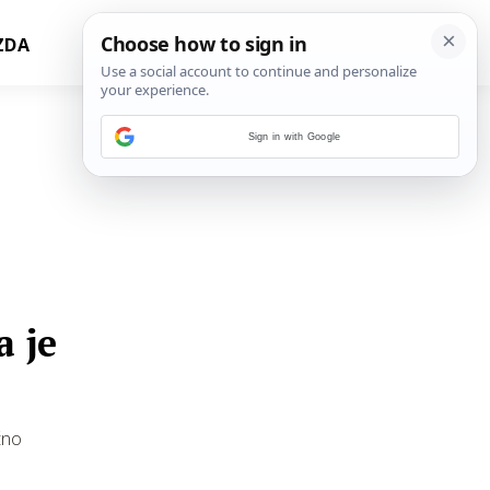
ZDA
Sign in with Google
a je
čno