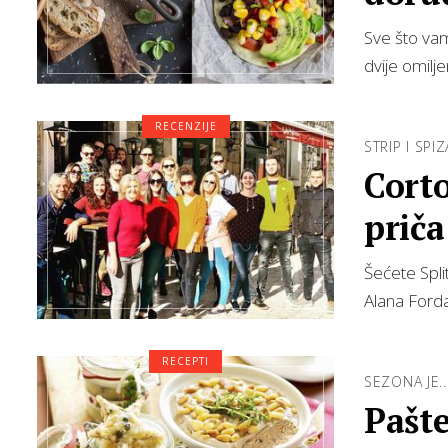
Sve što vam 
dvije omilj
RECENZIJE
STRIP I SPIZ
Corto
priča
Šećete Spli
Alana Forda
RECEPTI
SEZONA JE..
Pašte