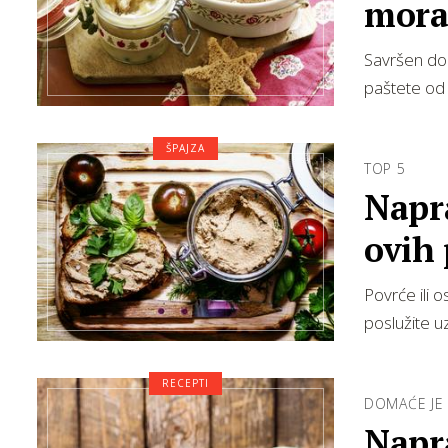
morat
Savršen dod
paštete od 
ŠPAJZA
TOP 5
Napr
ovih 
Povrće ili 
poslužite u
RECEPTI
DOMAĆE JE 
Napr