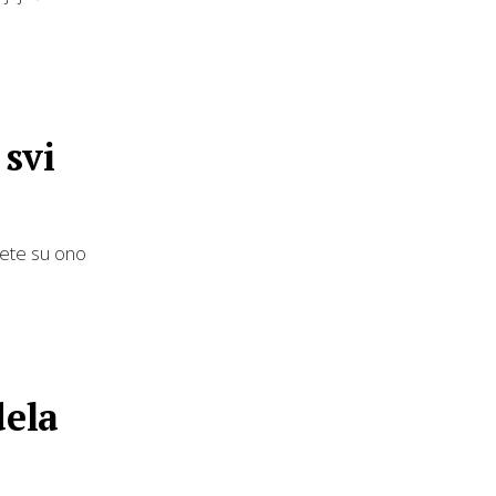
 svi
tete su ono
dela