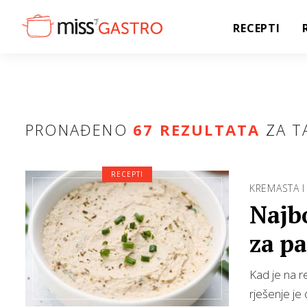
RECEPTI
PRONAĐENO
67 REZULTATA
ZA T
RECEPTI
KREMASTA 
Najbo
za p
Kad je na r
rješenje je