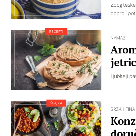
Zbog teške 
dobro i pot
RECEPTI
NAMAZ
Aroma
jetri
Ljubitelji 
ŠPAJZA
BRZA I FINA
Konze
doruč