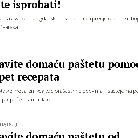
e isprobati!
atak svakom blagdanskom stolu bit će i predjelo u obliku bo
čvaraka...
avite domaću paštetu pomo
pet recepata
ostatke mesa izmiksajte s orašastim plodovima ili sastojcima po
z prepečeni kruh ili kao…
NAJBOLJE
avite domaću paštetu od