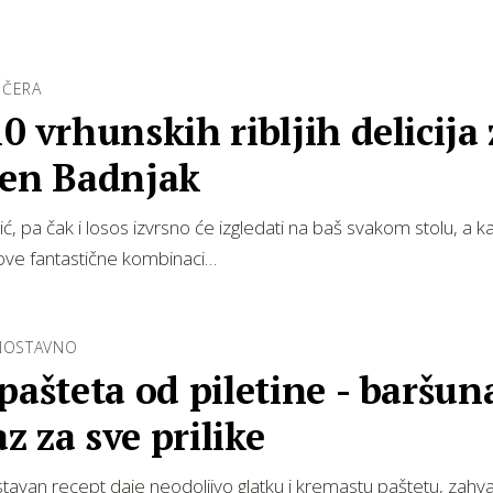
EČERA
0 vrhunskih ribljih delicija 
šen Badnjak
ić, pa čak i losos izvrsno će izgledati na baš svakom stolu, a k
ove fantastične kombinaci…
DNOSTAVNO
pašteta od piletine - baršun
 za sve prilike
tavan recept daje neodoljivo glatku i kremastu paštetu, zahval