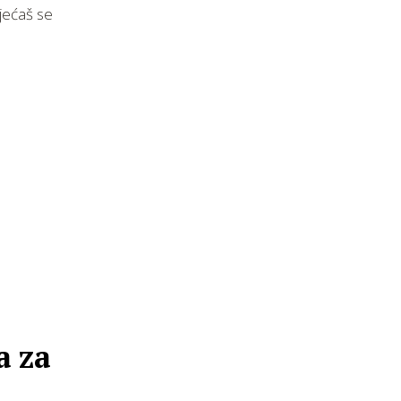
jećaš se
a za