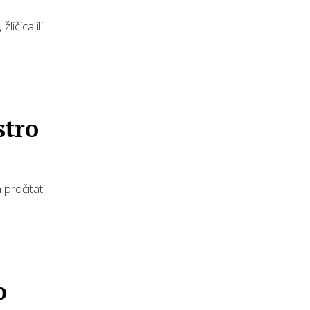
ičica ili
stro
 pročitati
o