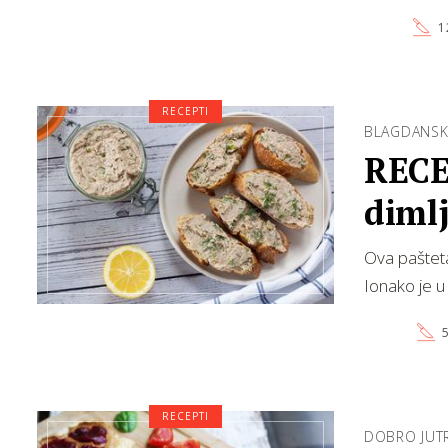
1
RECEPTI
BLAGDANSK
RECE
dimlj
Ova pašteta
Ionako je u 
5
RECEPTI
DOBRO JUTR