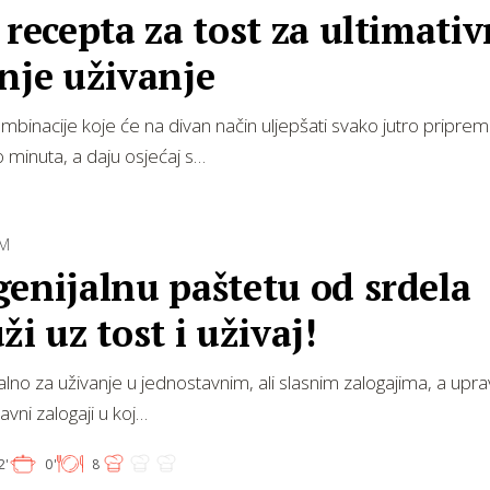
 recepta za tost za ultimati
nje uživanje
mbinacije koje će na divan način uljepšati svako jutro priprem
o minuta, a daju osjećaj s…
OM
enijalnu paštetu od srdela
ži uz tost i uživaj!
alno za uživanje u jednostavnim, ali slasnim zalogajima, a uprav
avni zalogaji u koj…
2'
0'
8