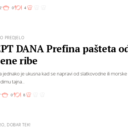
2'
0'
4
O PREDJELO
PT DANA Prefina pašteta o
ene ribe
 jednako je ukusna kad se napravi od slatkovodne ili morske 
dimu tajna...
'
0'
8
O, DOBAR TEK!