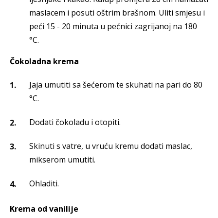
maslacem i posuti oštrim brašnom. Uliti smjesu i
peći 15 - 20 minuta u pećnici zagrijanoj na 180
°C.
Čokoladna krema
Jaja umutiti sa šećerom te skuhati na pari do 80
°C.
Dodati čokoladu i otopiti.
Skinuti s vatre, u vruću kremu dodati maslac,
mikserom umutiti.
Ohladiti.
Krema od vanilije