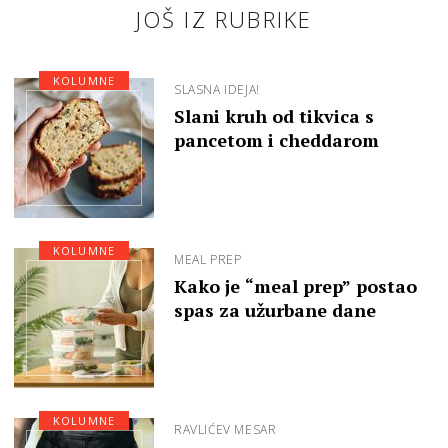
JOŠ IZ RUBRIKE
KOLUMNE
SLASNA IDEJA!
Slani kruh od tikvica s
pancetom i cheddarom
KOLUMNE
MEAL PREP
Kako je “meal prep” postao
spas za užurbane dane
KOLUMNE
RAVLIĆEV MESAR