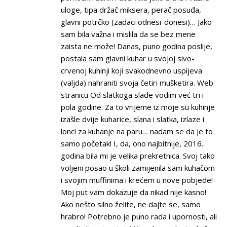
uloge, tipa držač miksera, perač posuđa,
glavni potrčko (zadaci odnesi-donesi)… Jako
sam bila važna i mislila da se bez mene
zaista ne može! Danas, puno godina poslije,
postala sam glavni kuhar u svojoj sivo-
crvenoj kuhinji koji svakodnevno uspijeva
(valjda) nahraniti svoja četiri mušketira. Web
stranicu Od slatkoga slađe vodim već tri i
pola godine. Za to vrijeme iz moje su kuhinje
izašle dvije kuharice, slana i slatka, izlaze i
lonci za kuhanje na paru… nadam se da je to
samo početak! I, da, ono najbitnije, 2016.
godina bila mi je velika prekretnica. Svoj tako
voljeni posao u školi zamijenila sam kuhačom
i svojim muffinima i krećem u nove pobjede!
Moj put vam dokazuje da nikad nije kasno!
Ako nešto silno želite, ne dajte se, samo
hrabro! Potrebno je puno rada i upornosti, ali