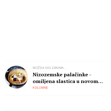
MOŽDA VAS ZANIMA...
Nizozemske palačinke -
omiljena slastica u novom
obliku
KOLUMNE