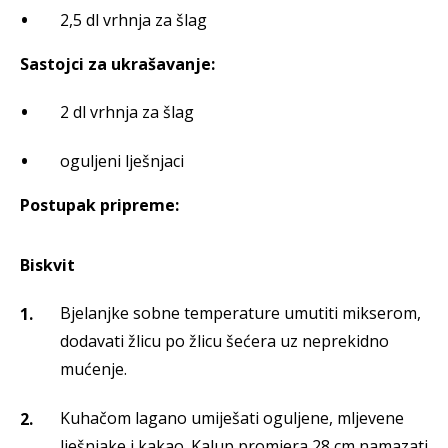
2,5 dl vrhnja za šlag
Sastojci za ukrašavanje:
2 dl vrhnja za šlag
oguljeni lješnjaci
Postupak pripreme:
Biskvit
Bjelanjke sobne temperature umutiti mikserom,
dodavati žlicu po žlicu šećera uz neprekidno
mućenje.
Kuhačom lagano umiješati oguljene, mljevene
lješnjake i kakao. Kalup promjera 28 cm namazati