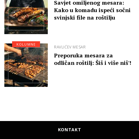
Savjet omiljenog mesara:
Kako u komadu ispeći sočni
svinjski file na roštilju
KOLUMNE
RAVLIĆEV MESAR
Preporuka mesara za
odličan roštilj: Šiš i više niš'!
KONTAKT