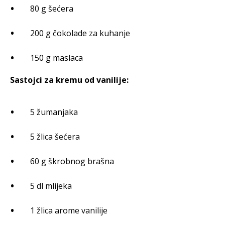
80 g šećera
200 g čokolade za kuhanje
150 g maslaca
Sastojci za kremu od vanilije:
5 žumanjaka
5 žlica šećera
60 g škrobnog brašna
5 dl mlijeka
1 žlica arome vanilije