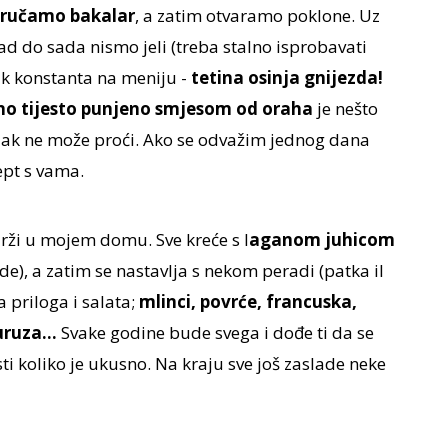
ručamo bakalar
, a zatim otvaramo poklone. Uz
kad do sada nismo jeli (treba stalno isprobavati
pak konstanta na meniju -
tetina osinja gnijezda!
no tijesto punjeno smjesom od oraha
je nešto
jak ne može proći. Ako se odvažim jednog dana
ept s vama.
drži u mojem domu. Sve kreće s l
aganom juhicom
e), a zatim se nastavlja s nekom peradi (patka il
a priloga i salata;
mlinci, povrće, francuska,
ruza...
Svake godine bude svega i dođe ti da se
ti koliko je ukusno. Na kraju sve još zaslade neke