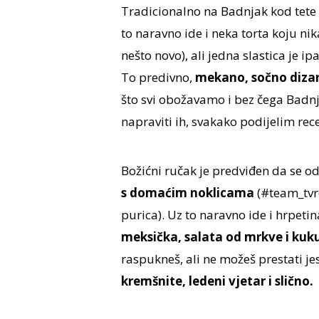
Tradicionalno na Badnjak kod tete
to naravno ide i neka torta koju ni
nešto novo), ali jedna slastica je i
To predivno,
mekano, sočno diza
što svi obožavamo i bez čega Badn
napraviti ih, svakako podijelim rec
Božićni ručak je predviđen da se o
s domaćim noklicama
(#team_tvrd
purica). Uz to naravno ide i hrpetin
meksička, salata od mrkve i kuku
raspukneš, ali ne možeš prestati jes
kremšnite, ledeni vjetar i slično.