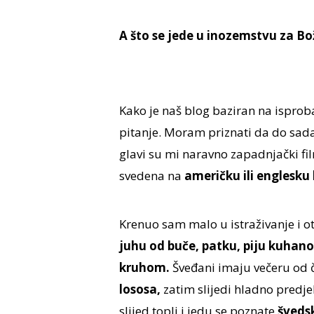
A što se jede u inozemstvu za Bo
Kako je naš blog baziran na ispro
pitanje. Moram priznati da do sad
glavi su mi naravno zapadnjački fi
svedena na
američku ili englesku
Krenuo sam malo u istraživanje i otk
juhu od buče, patku, piju kuhano
kruhom.
Šveđani imaju večeru od č
lososa,
zatim slijedi hladno predje
slijed topli i jedu se poznate
šveds