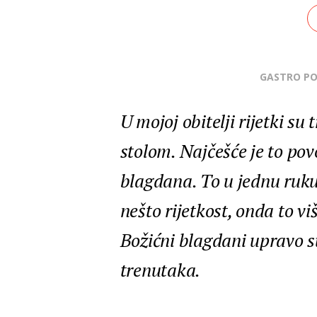
GASTRO P
U mojoj obitelji rijetki su
stolom. Najčešće je to po
blagdana. To u jednu ruku 
nešto rijetkost, onda to viš
Božićni blagdani upravo s
trenutaka.