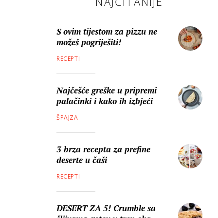
NAJČITANIJE
S ovim tijestom za pizzu ne
možeš pogriješiti!
RECEPTI
Najčešće greške u pripremi
palačinki i kako ih izbjeći
ŠPAJZA
3 brza recepta za prefine
deserte u čaši
RECEPTI
DESERT ZA 5! Crumble sa