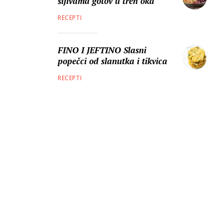
šljivama gotov u tren oka
RECEPTI
FINO I JEFTINO Slasni
popečci od slanutka i tikvica
RECEPTI