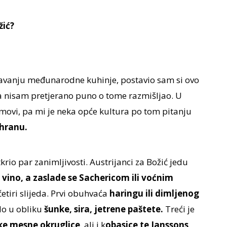
žić?
bavanju međunarodne kuhinje, postavio sam si ovo
a nisam pretjerano puno o tome razmišljao. U
lmovi, pa mi je neka opće kultura po tom pitanju
 hranu.
rio par zanimljivosti. Austrijanci za Božić jedu
 vino, a zaslade se Sachericom ili voćnim
etiri slijeda. Prvi obuhvaća
haringu ili dimljenog
lo u obliku
šunke, sira, jetrene paštete.
Treći je
ke mesne okruglice
, ali i k
obasice te Janssons