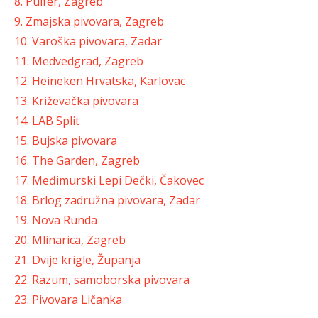
8. Pulfer, Zagreb
9. Zmajska pivovara, Zagreb
10. Varoška pivovara, Za
dar
11. Medvedgrad, Zagreb
12. Heineken Hrvatska, Karlovac
13. Križevačka pivovara
1
4. LAB Split
15. Bujska pivovara
16. The Garden, Zagreb
17. Međimurski Lepi Dečki, Čakovec
18. Brlog zadružna pivovara, Zadar
19. Nova Runda
20. Mlinarica, Zagreb
21. Dvije krigle, Županja
22. Razum, samoborska pivovara
23. Pivovara Ličanka