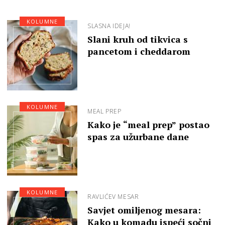
KOLUMNE
SLASNA IDEJA!
Slani kruh od tikvica s
pancetom i cheddarom
KOLUMNE
MEAL PREP
Kako je “meal prep” postao
spas za užurbane dane
KOLUMNE
RAVLIĆEV MESAR
Savjet omiljenog mesara:
Kako u komadu ispeći sočni