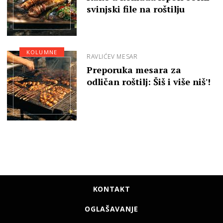
svinjski file na roštilju
KOLUMNE
RAVLIĆEV MESAR
Preporuka mesara za
odličan roštilj: Šiš i više niš'!
KONTAKT
OGLAŠAVANJE