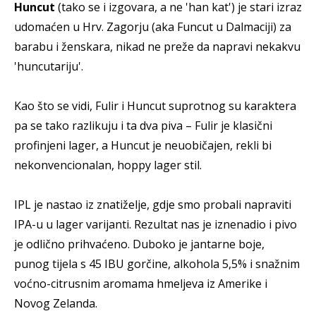
Huncut
(tako se i izgovara, a ne 'han kat') je stari izraz
udomaćen u Hrv. Zagorju (aka Funcut u Dalmaciji) za
barabu i ženskara, nikad ne preže da napravi nekakvu
'huncutariju'.
Kao što se vidi, Fulir i Huncut suprotnog su karaktera
pa se tako razlikuju i ta dva piva – Fulir je klasični
profinjeni lager, a Huncut je neuobičajen, rekli bi
nekonvencionalan, hoppy lager stil.
IPL je nastao iz znatiželje, gdje smo probali napraviti
IPA-u u lager varijanti. Rezultat nas je iznenadio i pivo
je odlično prihvaćeno. Duboko je jantarne boje,
punog tijela s 45 IBU gorčine, alkohola 5,5% i snažnim
voćno-citrusnim aromama hmeljeva iz Amerike i
Novog Zelanda.