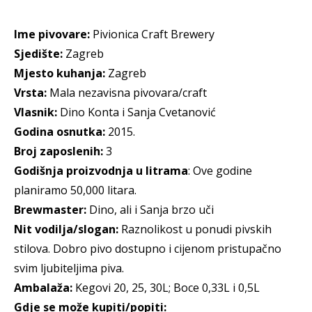
Ime pivovare:
Pivionica Craft Brewery
Sjedište:
Zagreb
Mjesto kuhanja:
Zagreb
Vrsta:
Mala nezavisna pivovara/craft
Vlasnik:
Dino Konta i Sanja Cvetanović
Godina osnutka:
2015.
Broj zaposlenih:
3
Godišnja proizvodnja u litrama
: Ove godine
planiramo 50,000 litara.
Brewmaster:
Dino, ali i Sanja brzo uči
Nit vodilja/slogan:
Raznolikost u ponudi pivskih
stilova. Dobro pivo dostupno i cijenom pristupačno
svim ljubiteljima piva.
Ambalaža:
Kegovi 20, 25, 30L; Boce 0,33L i 0,5L
Gdje se može kupiti/popiti: